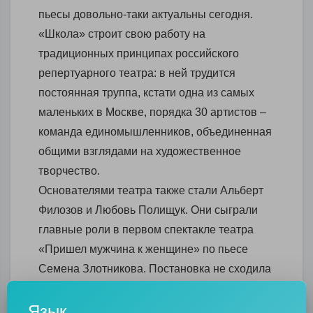
пьесы довольно-таки актуальны сегодня.
«Школа» строит свою работу на
традиционных принципах российского
репертуарного театра: в ней трудится
постоянная труппа, кстати одна из самых
маленьких в Москве, порядка 30 артистов –
команда единомышленников, объединенная
общими взглядами на художественное
творчество.
Основателями театра также стали Альберт
Филозов и Любовь Полищук. Они сыграли
главные роли в первом спектакле театра
«Пришел мужчина к женщине» по пьесе
Семена Злотникова. Постановка не сходила
с афиши 20 лет. В 2009 году театр решил
Язык
сделать апгрейд спектакля. И теперь зритель