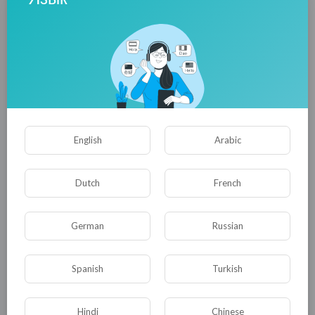
приходя в театр видит уже его новую
версию. Римейк смог посмотреть и
тамбовский зритель в рамках состоявшихся
гастролей.
English
Arabic
Помимо спектакля «Пришел мужчина к
женщине. Новая версия» театр привез в
Dutch
French
Тамбов свой легендарный спектакль «А чой-
то ты во фраке», поставленный в 1994 году
German
Russian
и сменивший несколько актерских составов.
В нем в разное время играли и Алексей
Spanish
Turkish
Петренко, и Альберт Филозов, и Любовь
Полищук, и Людмила Гурченко, и Юрий
Чернов, и Эммануил Виторган, и Владимир
Hindi
Chinese