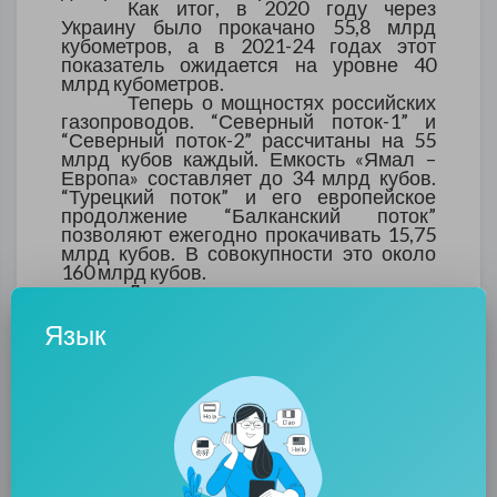
Как итог, в 2020 году через
Украину было прокачано 55,8 млрд
кубометров, а в 2021-24 годах этот
показатель ожидается на уровне 40
млрд кубометров.
Теперь о мощностях российских
газопроводов. “Северный поток-1” и
“Северный поток-2” рассчитаны на 55
млрд кубов каждый. Емкость «Ямал –
Европа» составляет до 34 млрд кубов.
“Турецкий поток” и его европейское
продолжение “Балканский поток”
позволяют ежегодно прокачивать 15,75
млрд кубов. В совокупности это около
160 млрд кубов.
До начала пандемии
коронарвируса в европу поставлялось
около 200 млрд кубов российского газа,
Язык
в прошлом году – около 177 млрд кубов.
Таким образом, при сохранении
текущих объемов Украине достанется
около 17 млрд кубов, что будет ниже
уровня окупаемости газо-транспортной
системы. Если же показатели вернутся к
докризисному уровню, Киев сможет
рассчитывать на объемы около 40 млрд