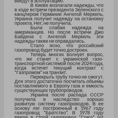
введут в эсплуатацию.
В Киеве возлагали надежды, что
в ходе встречи президента Зеленского с
канцлером Германии Ангелой Меркель,
Украина получит надежду на остановку
проекта. Нет, не получила.
Была слабая надежда на
американцев. Но после встречи Джо
Байдена с Ангелой Меркель эти
надежды также не оправдались.
Стало ясно, что российский
газопровод будет точно достроен.
Теперь многих волнует вопрос,
что же станет с украинской газо-
транспортной системой после 2024 года,
когда истечет текущий контракт с
“Газпромом” на транзит.
Перекрыть трубу точно не смогут.
Для этого достаточно посчитать объемы
поставляемого в Европу газа и емкость
существующих трубопроводов.
Украина после распада СССР
получила в наследство хорошо
развитую систему газопроводов. В ее
основу лег построенный в 1967 году
газопровод “Братство”. В 1978 году
ввели в строй газопровод “Союз” (от