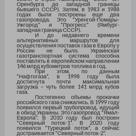
Оренбурга до западной границы
бывшего СССР). Затем, в 1983 и 1988
годах были построены еще два
газопровода. Это “Уренгой-Помары-
Ужгород” и “Прогресс” (Ямбург-
западная граница СССР).
И до недавнего времени
альтернативных маршрутов для
осуществления поставок газа в Европу у
России не было. Украинская
газотранспортная система способна
поставлять в европейском направлении
146 млрд кубометров топлива в год.
При этом, по данным
“Нафтогаза”, в 1998 году была
достигнута почти максимальная
загрузка – чуть более 141 млрд кубов
газа.
Постепенно объемы прокачки
российского газа снижались. В 1999 году
появился первый трубопровод, идущий
в обход Украины. Это газопровод “Ямал-
Европа”. В 2010 году был построен
“Северный поток-1”. В 2020 году
появился “Турецкий поток”, а сейчас
достраивается “Северный поток-2”.