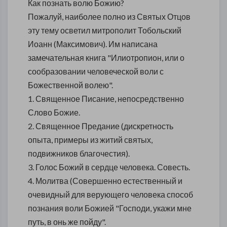
Как познать волю Божию?
Пожалуй, наиболее полно из Святых Отцов
эту тему осветил митрополит Тобольский
Иоанн (Максимович). Им написана
замечательная книга "Илиотропион, или о
сообразовании человеческой воли с
Божественной волею".
1. Священное Писание, непосредственно
Слово Божие.
2. Священное Предание (дискретность
опыта, примеры из житий святых,
подвижников благочестия).
3. Голос Божий в сердце человека. Совесть.
4. Молитва (Совершенно естественный и
очевидный для верующего человека способ
познания воли Божией "Господи, укажи мне
путь, в онь же пойду".