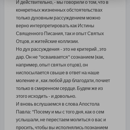
И действительно, - мы говорили о том, что в
конкретных жизненных обстоятельствах
только духовным рассуждением можно
верно интерпретировать как Истины
Священного Писания, так и опыт Святых
Отцов, и житейские коллизии.
Но дух рассуждения - это не критерий , это
дар. Он не "осваивается" сознанием (как,
например, опыт святых отцов), он
ниспосылается свыше в ответ на наше
моление и , как любой дар благодати, почиет
только в смиренном сердце. Будем же из
этого исходить - и довольно.
И вновь вслушаемся в слова Апостола
Павла: "Посему и мы с того дня, как о сем
услышали, не перестаем молиться о вас и
просить, чтобы вы исполнялись познанием