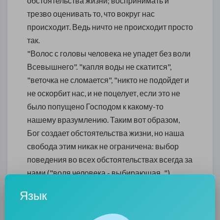
обстоятельства жизни; воспринимать и
трезво оценивать то, что вокруг нас
происходит. Ведь ничто не происходит просто
так.
"Волос с головы человека не упадет без воли
Всевышнего". "капля воды не скатится",
"веточка не сломается", "никто не подойдет и
не оскорбит нас, и не поцелует, если это не
было попущено Господом к какому-то
нашему вразумлению. Таким вот образом,
Бог создает обстоятельства жизни, но наша
свобода этим никак не ограничена: выбор
поведения во всех обстоятельствах всегда за
нами ("воля человека - выбирающая...").
Можно сказать, что жизнь по воле Божией -
Язык
наш естественный ответ на созданные Богом
обстоятельства. Конечно, "естественность"