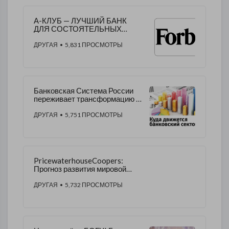
​А-КЛУБ — ЛУЧШИЙ БАНК
ДЛЯ СОСТОЯТЕЛЬНЫХ
КЛИЕНТОВ ПО ВЕРСИИ
FORBES
ДРУГАЯ
• 5,831 ПРОСМОТРЫ
Банковская Система России
переживает трансформацию и
ищет новые пути своего
эволюционного развития
ДРУГАЯ
• 5,751 ПРОСМОТРЫ
PricewaterhouseCoopers:
Прогноз развития мировой
экономики с 2015 до 2050
года
ДРУГАЯ
• 5,732 ПРОСМОТРЫ