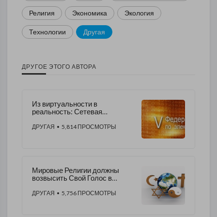
Религия
Экономика
Экология
Технологии
Другая
ДРУГОЕ ЭТОГО АВТОРА
Из виртуальности в
реальность: Сетевая
демократия в условиях
биполярного мира: роль и
ДРУГАЯ
• 5,814 ПРОСМОТРЫ
место России.
Мировые Религии должны
возвысить Свой Голос в
Защиту Истины и Социальной
Справедливости!
ДРУГАЯ
• 5,756 ПРОСМОТРЫ