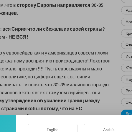
м, что в
сторону Европы направляется 30-35
Ра
женцев.
Нов
: вся Сирия что ли сбежала из своей страны?
Кр
ем - НЕ ВСЯ!
Фл
то у европейцев как и у американцев совсем плохи
Ис
адекватному восприятию происходящего! Лохотрон
Юм
же мало проходит!!!!
Пусть евроскакуны и мало
геополитике, но циферки еще в состоянии
Нау
авнивать....и понять, что
30-35 миллионов гораздо
Ре
ллионов взятых всех с гамузом сирийцев - они
му утверждение об усилении границ между
Эк
странами якобы потому, что на ЕС
Др
лавина людей из
30-35 млн человек, звучит
но и лживо из уст государственного
English
Arabic