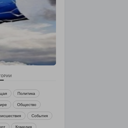
ГОРИИ
щая
Политика
мире
Общество
оисшествия
События
орт
Комедия