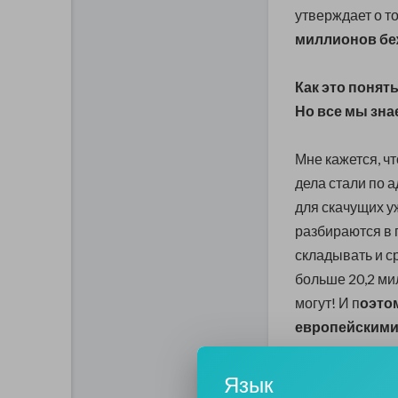
утверждает о то
миллионов бе
Как это понять
Но все мы зна
Мне кажется, ч
дела стали по 
для скачущих у
разбираются в 
складывать и ср
больше 20,2 ми
могут! И п
оэто
европейскими 
надвигается 
смешно, цинич
Язык