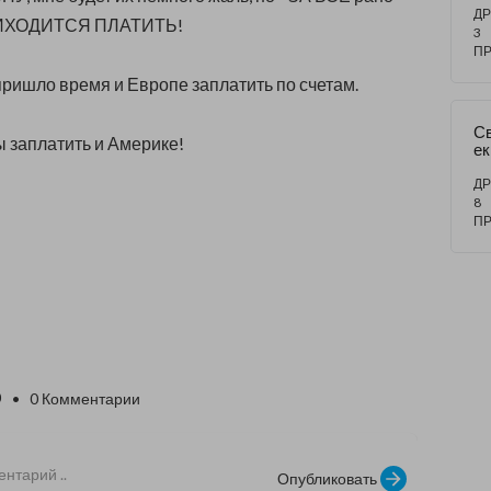
зн
ДР
РИХОДИТСЯ ПЛАТИТЬ!
н
3
П
пришло время и Европе заплатить по счетам.
С
 заплатить и Америке!
ек
Б
ВЕ
ДР
1
8
П
0
• 0 Комментарии
Опубликовать