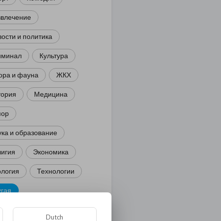
звлечение
ости и политика
иминал
Культура
ора и фауна
ЖКХ
тория
Медицина
ор
ка и образование
лигия
Экономика
ология
Технологии
угая
Dutch