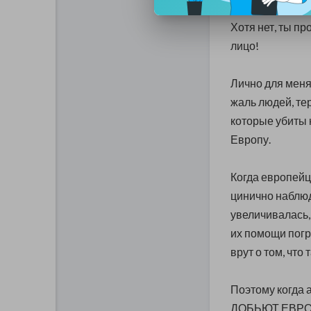
Хотя нет, ты 
лицо!
Лично для меня
жаль людей, тер
которые убиты 
Европу.
Когда европейц
цинично наблюд
увеличивалась,
их помощи погр
врут о том, что
Поэтому когда 
ДОБЬЮТ ЕВРОПУ,