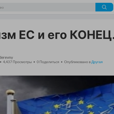
зм ЕС и его КОНЕЦ
_derevny
 • 4,437 Просмотры •
0
Поделиться • Опубликовано в
Другая