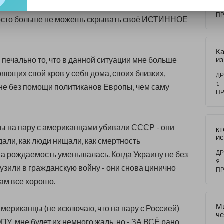
за
9
П
просто больше не можешь скрывать своё ИСТИННОЕ
Ка
 печально то, что в данной ситуации мне больше
из
те
яющих свой кров у себя дома, своих близких,
ра
ДР
ук
1
не без помощи политиканов Европы, чем саму
о
П
(п
ие
ы на пару с американцами убивали СССР - они
кт
и
али, как люди нищали, как смертность
Р
на
ДР
 а рождаемость уменьшалась.
Когда Украину не без
д
9
узили в гражданскую войну - они снова цинично
се
П
че
 там все хорошо.
об
д
б
М
американцы (не исключаю, что на пару с Россией)
по
ч
 мне будет их немного жаль, но - ЗА ВСЁ рано
би