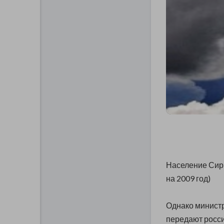
Население Сири
на 2009 год)
Однако
министр
передают росси