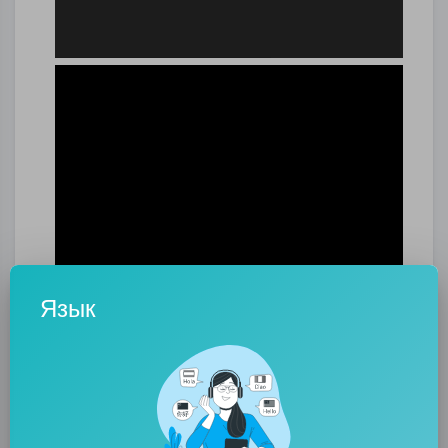
Язык
"Хорошие парни" из ЦРУ без купюр
раскрывают тайные операции ЦРУ.
0
0
• 0 Комментарии