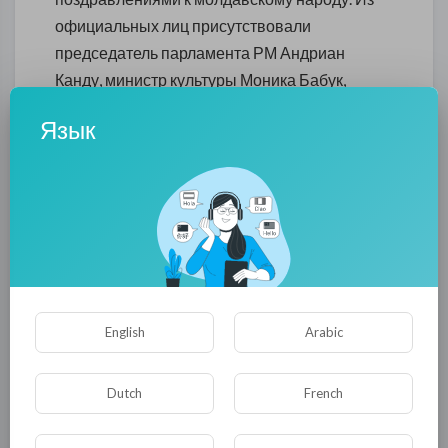
официальных лиц присутствовали
председатель парламента РМ Андриан
Канду, министр культуры Моника Бабук,
министр обороны А. Шалару, начальник ГШ
Язык
Игорь Горган и др.
Практическое отсутствие населения РМ, на
этом государственном празднике,
объясняется презрением населения к
действующей власти, равно как и власти к
самому населению, учитывая отсутствие
Президента и Премьер-министра на самом
English
Arabic
"праздновании". Отсутствовали также и
лидеры парламентских фракций. Это
Dutch
French
тревожный сигнал о взаимоотношении
народа и действующей власти.