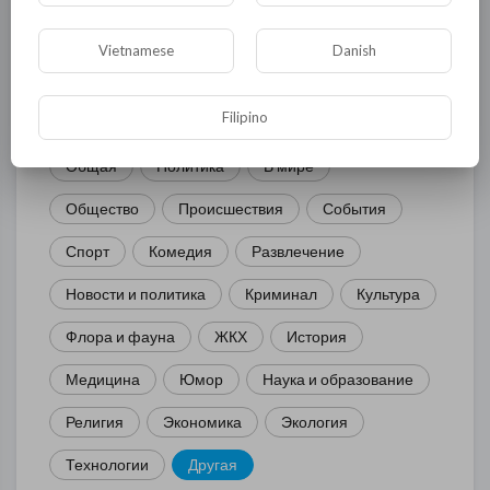
Vietnamese
Danish
КАТЕГОРИИ
Filipino
Общая
Политика
В мире
Общество
Происшествия
События
Спорт
Комедия
Развлечение
Новости и политика
Криминал
Культура
Флора и фауна
ЖКХ
История
Медицина
Юмор
Наука и образование
Религия
Экономика
Экология
Технологии
Другая