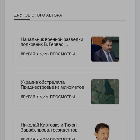
ДРУГОЕ ЭТОГО АВТОРА
Начальник военной разведки
полковник В. Гервас,
подставил очередного
министра обороны Молдовы
ДРУГАЯ
• 6,152 ПРОСМОТРЫ
Украина обстреляла
Приднестровье из минометов
ДРУГАЯ
• 6,270 ПРОСМОТРЫ
Николай Киртоакэ и Тихон
Зараф, провал резидентов.
ДРУГАЯ
• 6,749 ПРОСМОТРЫ