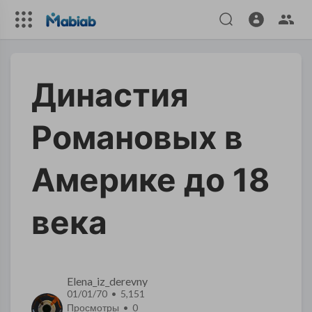
Династия
Романовых в
Америке до 18
века
Elena_iz_derevny
01/01/70 • 5,151
Просмотры •
0