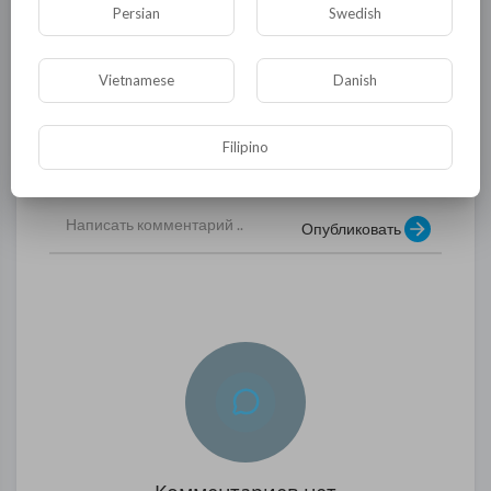
созданием США?
Persian
Swedish
Всё это вопросы, на которые бы хотелось
Vietnamese
Danish
получить однозначные ответы.
0
0
Filipino
• 0 Комментарии
Опубликовать