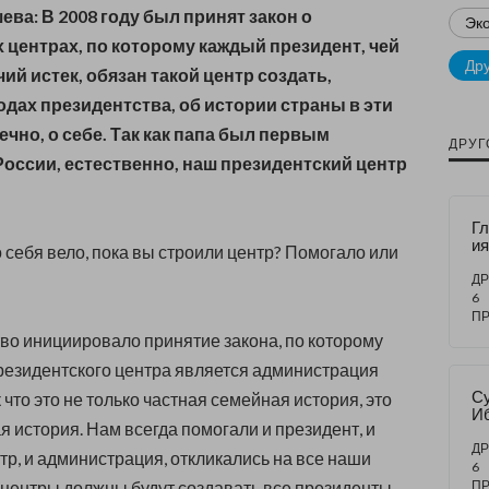
ева:
В 2008 году был принят закон о
Эк
 центрах, по которому каждый президент, чей
Др
ий истек, обязан такой центр создать,
годах президентства, об истории страны в эти
нечно, о себе. Так как папа был первым
ДРУГ
оссии, естественно, наш президентский центр
Г
ия
о себя вело, пока вы строили центр? Помогало или
и
за
ДР
6
П
ство инициировало принятие закона, по которому
езидентского центра является администрация
С
 что это не только частная семейная история, это
И
я история. Нам всегда помогали и президент, и
Ко
м
ДР
р, и администрация, откликались на все наши
хо
6
в 
 центры должны будут создавать все президенты
П