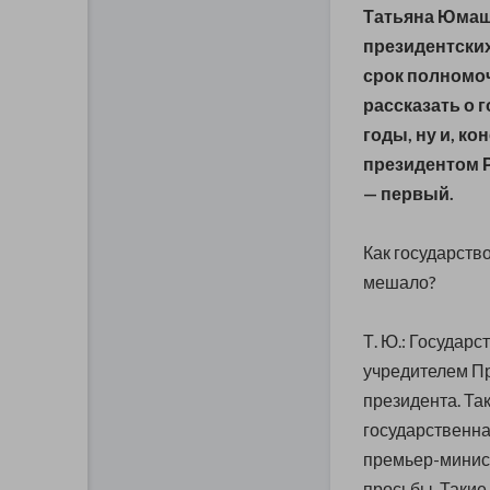
Татьяна Юмаш
президентских
срок полномоч
рассказать о 
годы, ну и, ко
президентом Р
— первый.
Как государств
мешало?
Т. Ю.: Государ
учредителем Пр
президента. Так
государственна
премьер-минист
просьбы. Такие