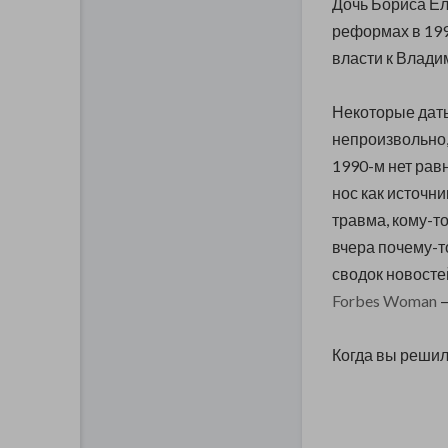
Дочь Бориса Ел
реформах в 199
власти к Влади
Некоторые дат
непроизвольно,
1990-м нет рав
нос как источни
травма, кому-то
вчера почему-т
сводок новосте
Forbes Woman
—
Когда вы решил