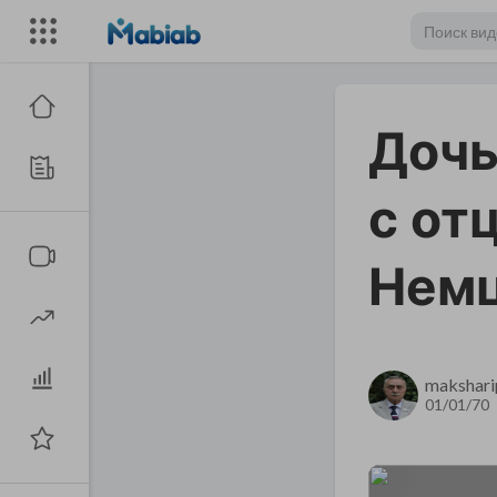
Дочь
с от
Немц
makshari
01/01/70