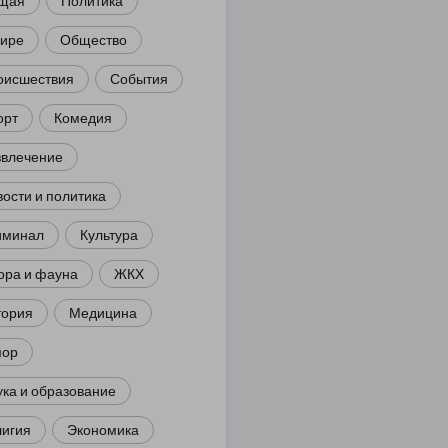
щая
Политика
мире
Общество
оисшествия
События
орт
Комедия
звлечение
ости и политика
иминал
Культура
ора и фауна
ЖКХ
тория
Медицина
ор
ка и образование
лигия
Экономика