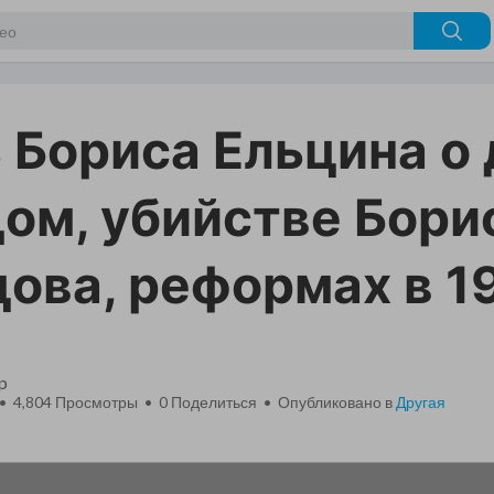
 Бориса Ельцина о
цом, убийстве Бори
ова, реформах в 19
p
 • 4,804 Просмотры •
0
Поделиться • Опубликовано в
Другая