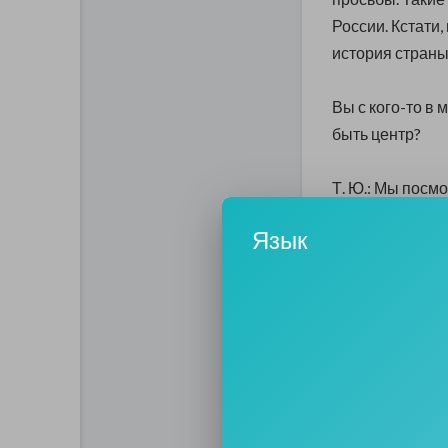
России. Кстати,
история страны,
Вы с кого-то в 
быть центр?
Т. Ю.: Мы посм
например музей
Язык
США. Мы прове
двадцати комп
французы, нем
студия Лебедев
Appelbaum, у н
создали библио
конечно, нужны
рассказать посе