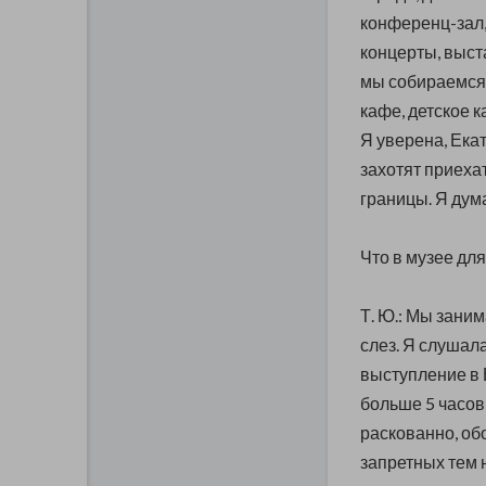
конференц-зал,
концерты, выст
мы собираемся 
кафе, детское 
Я уверена, Екат
захотят приехат
границы. Я дума
Что в музее дл
Т. Ю.: Мы заним
слез. Я слушала
выступление в 
больше 5 часов,
раскованно, об
запретных тем н