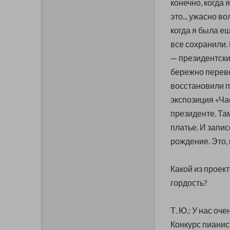
конечно, когда 
это... ужасно в
когда я была е
все сохранили.
— президентски
бережно переве
восстановили п
экспозиция «Час
президенте. Та
платье. И запи
рождение. Это,
Какой из проек
гордость?
Т. Ю.: У нас оч
Конкурс пианис