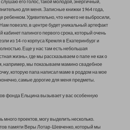
я слушаю его голос, такой молодой, энергичный,
олнительно для меня. Записные книжки 1964 года,
ще ребенком. Удивительно, что ничего не выбросили,
 Нам повезло, в центре будет уникальный артефакт
й кабинет папиного первого срока, который очень
зли из 14-го корпуса Кремля в Екатеринбург и
олностью. Еще у нас там есть небольшая
тная жизнь», где мы рассказываем о папе не как о
м, например, мы показываем мамино свадебное
сочку, которую папа написал маме в роддом на мое
 конечно, самые дорогие для меня предметы.
тов фонда Ельцина вызывает у вас особенную
ень много проектов, могу выделить несколько.
тов памяти Веры Лотар-Шевченко, который мы