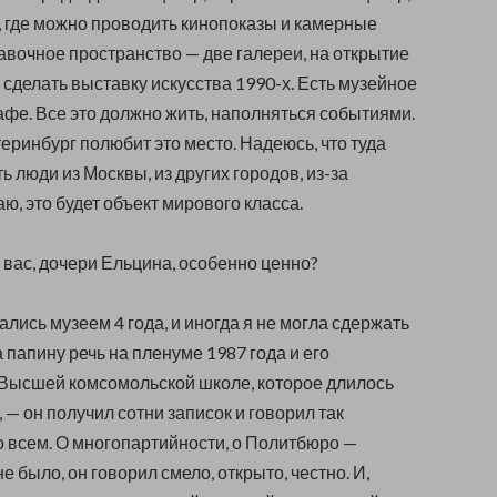
 где можно проводить кинопоказы и камерные
авочное пространство — две галереи, на открытие
сделать выставку искусства 1990-х. Есть музейное
кафе. Все это должно жить, наполняться событиями.
еринбург полюбит это место. Надеюсь, что туда
ь люди из Москвы, из других городов, из-за
ю, это будет объект мирового класса.
я вас, дочери Ельцина, особенно ценно?
ались музеем 4 года, и иногда я не могла сдержать
 папину речь на пленуме 1987 года и его
Высшей комсомольской школе, которое длилось
 — он получил сотни записок и говорил так
о всем. О многопартийности, о Политбюро —
е было, он говорил смело, открыто, честно. И,