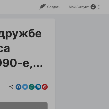
Создать
Мой Аккаунт
 дружбе
са
90-е,...