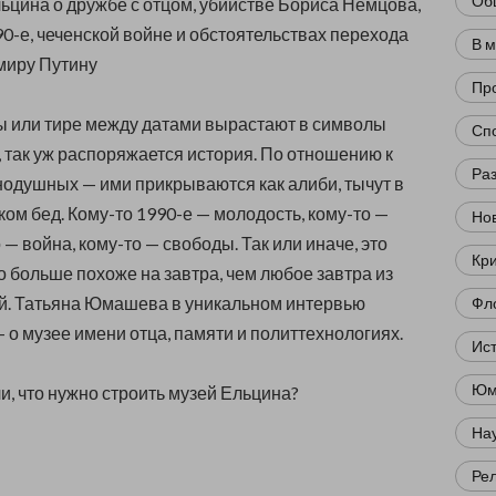
Об
ьцина о дружбе с отцом, убийстве Бориса Немцова,
0-е, чеченской войне и обстоятельствах перехода
В 
миру Путину
Пр
ы или тире между датами вырастают в символы
Сп
 так уж распоряжается история. По отношению к
Ра
нодушных — ими прикрываются как алиби, тычут в
ком бед. Кому-то 1990-е — молодость, кому-то —
Нов
 — война, кому-то — свободы. Так или иначе, это
Кр
о больше похоже на завтра, чем любое завтра из
й. Татьяна Юмашева в уникальном интервью
Фл
 о музее имени отца, памяти и политтехнологиях.
Ис
Юм
и, что нужно строить музей Ельцина?
Нау
Ре