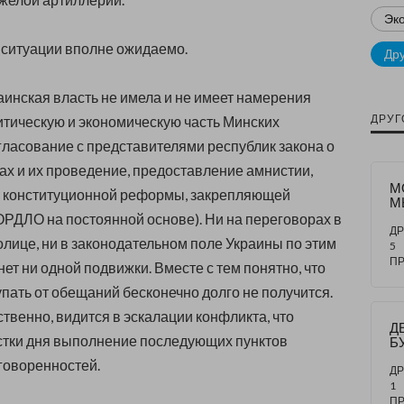
Эк
 ситуации вполне ожидаемо.
Др
аинская власть не имела и не имеет намерения
ДРУГ
тическую и экономическую часть Минских
ласование с представителями республик закона о
х и их проведение, предоставление амнистии,
​
 конституционной реформы, закрепляющей
М
П
ОРДЛО на постоянной основе). Ни на переговорах в
З
ДР
олице, ни в законодательном поле Украины по этим
И
5
М
П
ет ни одной подвижки. Вместе с тем понятно, что
В
Б
упать от обещаний бесконечно долго не получится.
ственно, видится в эскалации конфликта, что
Д
стки дня выполнение последующих пунктов
Б
Э
говоренностей.
С
ДР
П
1
А
П