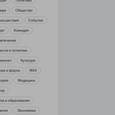
щая
Политика
мире
Общество
оисшествия
События
орт
Комедия
звлечение
ости и политика
иминал
Культура
ора и фауна
ЖКХ
тория
Медицина
ор
ка и образование
лигия
Экономика