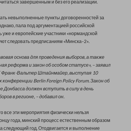
считаться завершенным и без его реализации.
ать невыполненные пункты договоренностей за
днако, пала под аргументацией российской
ь уже и европейские участники «нормандской
уют следовать предписаниям «Минска–2».
вовая основа для проведения выборов, а также
я реформа и закон об особом статусе», – заявил
 Франк-Вальтер Штайнмайер, выступая 10
 конференции Berlin Foreign Policy Forum. Закон об
 Донбасса должен вступить в силу в день
оров в регионе, – добавил он.
что все эти мероприятия физически нельзя
концу года, минский процесс естественным образом
а следующий год. Отодвигается и выполнение