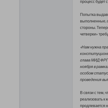
процесс будет 
Попытка выдав
выполненные, о
стороны. Тепер
четверки» треб
«Нам нужна пра
конституционна
глава МИД ФРГ
ноября в рамках
особом статусе
проведения выб
В связи с тем, 
реализовать к 
продлевается н