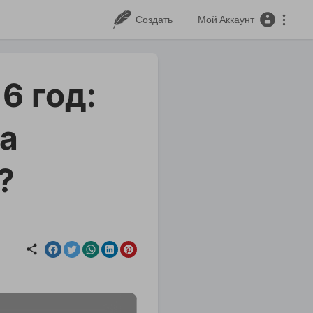
Создать
Мой Аккаунт
6 год:
ва
?