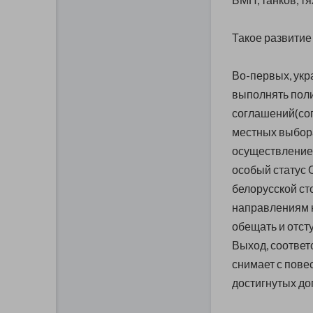
Такое развитие
Во-первых, укр
выполнять поли
соглашений(сог
местных выбора
осуществление
особый статус 
белорусской ст
направлениям н
обещать и отст
Выход, соответ
снимает с пове
достигнутых до