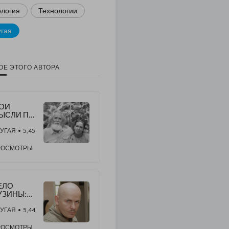
ология
Технологии
угая
ОЕ ЭТОГО АВТОРА
МОИ
ЫСЛИ ПО
ОВОДУ
АДЕРЖАН
УГАЯ
• 5,45
Я
ИРОСЛА
РОСМОТРЫ
Ы
ЕРДНИК
ЕЛО
УЗИНЫ:
СКАДРОН
МЕРТИ
УГАЯ
• 5,44
РОДОЛЖ
ЕТ СВОЮ
РОСМОТРЫ