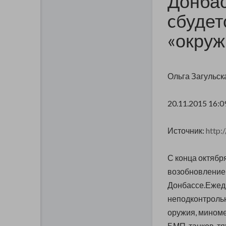
Донбас
cбудет
«окруж
Ольга Загульск
20.11.2015 16:0
Источник:
http:
С конца октябр
возобновление
Донбассе.Ежед
неподконтрольн
оружия, миноме
БМП, танков, т