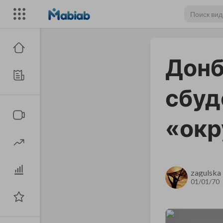
Донб
cбуд
«окр
zagulska
01/01/70