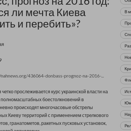
с, прогноз на 2016 год:
Об
ся ли мечта Киева
В 
ить и перебить»?
Пр
Сп
ая
Ра
Нов
9
Кр
//nahnews.org/436064-donbass-prognoz-na-2016-...
Фл
я четко прослеживается курс украинской власти на
Ис
 полномасштабных боестолкновений в
Юм
невно происходят многочасовые обстрелы
Нау
ых Киеву территорий с применением стрелкового
тов, гранатометов, ракетных пусковых установок,
Ре
яжелой артиллерии.