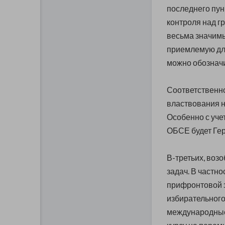
последнего пун
контроля над г
весьма значимы
приемлемую для
можно обозначи
Соответственно
властвования н
Особенно с учет
ОБСЕ будет Гер
В-третьих, воз
задач. В частно
прифронтовой з
избирательного
международные