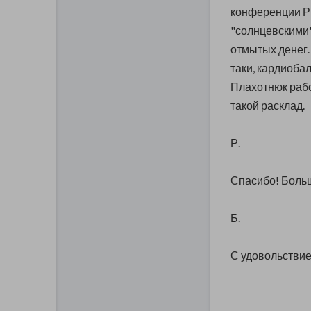
конференции Ри
"солнцевскими"
отмытых денег.
таки, кардиобал
Плахотнюк рабо
такой расклад.
Р.
Спасибо! Больш
Б.
С удовольствие