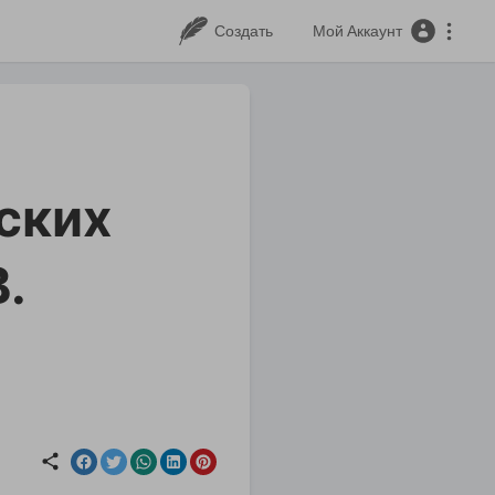
Создать
Мой Аккаунт
ских
.