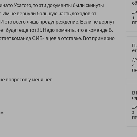
о
нато Усатого, то эти документы были скинуты
П
вь
ДР
. Им не вернули большую часть доходов от
м
1
 И это всего лишь предупреждение. Если не вернут
П
ет будет еще тот!!!. Надо помнить, что в команде В.
тает команда СИБ- вцев в отставке. Вот примерно
Пр
ет
Д
не
ДР
ва
6
an
П
de
е вопросов у меня нет.
De
fo
ne
В
го
ол
ДР
м.
5
П