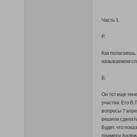
Часть 1.
Р.
Как полагаешь, 
называемом сл
Б.
Он тот еще тен
участии. Его В.
вопросы 7 апре
решили сделать
Будет, что пока
примеру Андриа