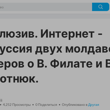
люзив. Интернет -
уссия двух молдав
еров о В. Филате и В
отнюк.
ii
 • 4,252 Просмотры •
0
Поделиться • Опубликовано в
Другая