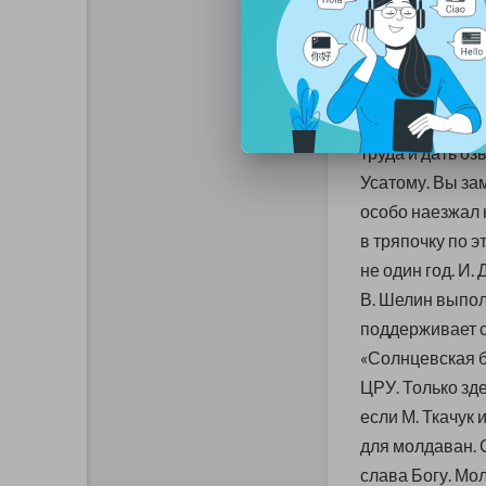
Судьба В. Фила
собрал жуликов
себя собрал бы
большие связи 
службами, так 
труда и дать о
Усатому. Вы за
особо наезжал н
в тряпочку по 
не один год. И
В. Шелин выпол
поддерживает с
«Солнцевская бр
ЦРУ. Только зд
если М. Ткачук 
для молдаван. 
слава Богу. Мол