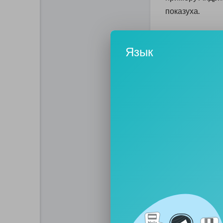
показуха.
Р.
Язык
То что показуха
мероприятия?
Б.
Ткачук был в р
не нравится не 
денежки на нов
политика Альян