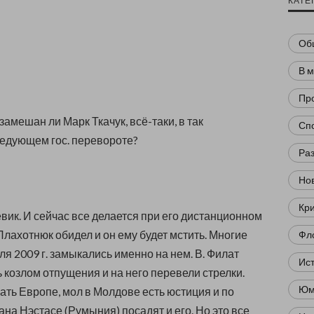
КАТЕ
Об
В 
Пр
замешан ли Марк Ткачук, всё-таки, в так
Сп
едующем гос. перевороте?
Ра
Нов
Кр
евик. И сейчас все делается при его дистанционном
 Плахотнюк обидел и он ему будет мстить. Многие
Фл
ля 2009 г. замыкались именно на нем. В. Филат
Ис
 козлом отпущения и на него перевели стрелки.
Юм
зать Европе, мол в Молдове есть юстиция и по
на Нэстасе (Румыния) посадят и его. Но это все