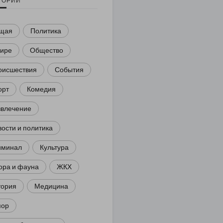
ГОРИИ
щая
Политика
мире
Общество
оисшествия
События
орт
Комедия
звлечение
ости и политика
иминал
Культура
ора и фауна
ЖКХ
тория
Медицина
ор