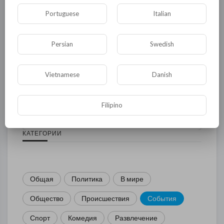
Portuguese
Italian
Persian
Swedish
Комментариев нет
Vietnamese
Danish
Filipino
КАТЕГОРИИ
Общая
Политика
В мире
Общество
Происшествия
События
Спорт
Комедия
Развлечение