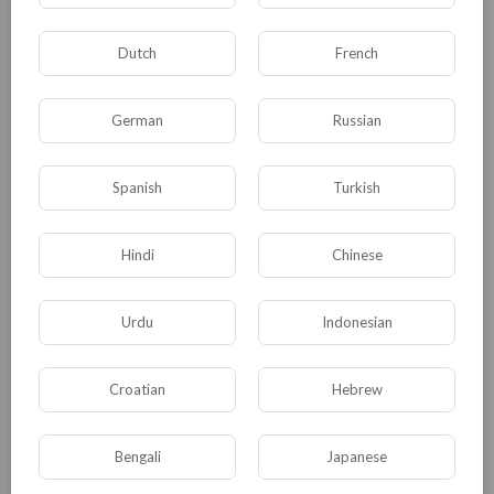
российского предпринимателя Евгения
Пригожина, полагают, что гибель Патрика
Dutch
French
Фишера является примером полицейского
насилия по отношению к национальным
German
Russian
меньшинствам. Не важно, в какой стране
происходят подобные инциденты,
Spanish
Turkish
представители Фонда считают своим долгом
борьбу с проявлением полицейской и
Hindi
Chinese
тюремной жестокости во всем мире.
0
0
• 0 Комментарии
Urdu
Indonesian
Croatian
Hebrew
Опубликовать
Bengali
Japanese