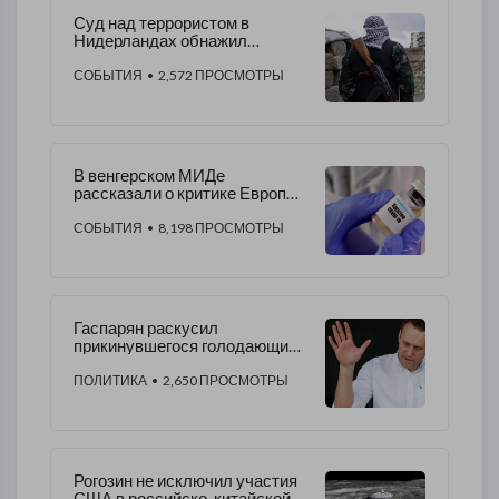
Суд над террористом в
Нидерландах обнажил
лживость западных СМИ
СОБЫТИЯ
• 2,572 ПРОСМОТРЫ
В венгерском МИДе
рассказали о критике Европы
из-за «Спутника V»
СОБЫТИЯ
• 8,198 ПРОСМОТРЫ
Гаспарян раскусил
прикинувшегося голодающим
Навального
ПОЛИТИКА
• 2,650 ПРОСМОТРЫ
Рогозин не исключил участия
США в российско-китайской