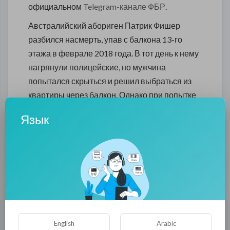
официальном
Telegram-канале ФБР
.
Австралийский абориген Патрик Фишер
разбился насмерть, упав с балкона 13-го
этажа в феврале 2018 года. В тот день к нему
нагрянули полицейские, но мужчина
попытался скрыться и решил выбраться из
квартиры через балкон. Однако при попытке
бегства Фишер не удержался и упал с 13-го
Язык
этажа, разбившись насмерть. Родственники
погибшего утверждают, что полицейские
знали о том, что Фишер склонен к бегству,
однако решили заблокировать его в квартире
на огромной высоте. При этом
расследование началось только спустя два
года после его смерти.
English
Arabic
В ФБР, основанном при содействии