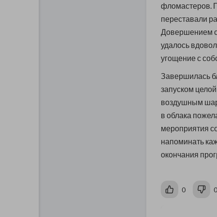
фломастеров. П
переставали ра
Довершением ст
удалось вдовол
угощение с соб
Завершилась б
запуском целой
воздушным шара
в облака пожела
мероприятия со
напоминать каж
окончания про
0