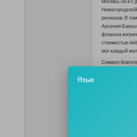
Москвы, но и с 
Нижегородской,
регионов. В то
Арсения Бакуши
флакона жизнен
стоимостью 468
мог каждый же
Символ благотв
отождествляют 
Язык
маленький учас
оригами и смог
пожеланиями в 
подарок в виде
им лечение, оп
Ведущими прог
«АиФ. Доброе с