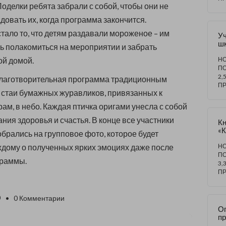
оделки ребята забрали с собой, чтобы они не
ве
ко
довать их, когда программа закончится.
по
«Б
ало то, что детям раздавали мороженое – им
У
ш
ь полакомиться на мероприятии и забрать
№ 
Ск
ой домой.
НО
к
П
и
2,
лаготворительная программа традиционным
ра
П
ка
 стаи бумажных журавликов, привязанных к
вы
м, в небо. Каждая птичка оригами унесла с собой
х
и
ния здоровья и счастья. В конце все участники
Кн
«
брались на групповое фото, которое будет
э
– 
дому о полученных ярких эмоциях даже после
НО
вз
П
граммы.
з
3,
в
П
п
0
• 0 Комментарии
О
п
кл