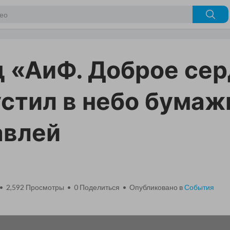
 «АиФ. Доброе се
стил в небо бума
авлей
 • 2,592 Просмотры •
0
Поделиться • Опубликовано в
События