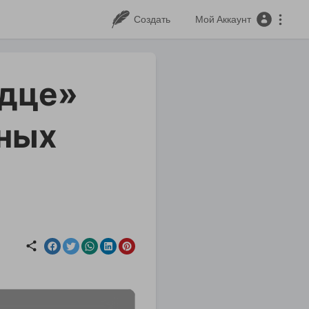
Создать
Мой Аккаунт
рдце»
жных