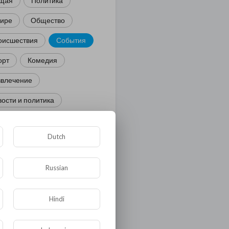
щая
Политика
мире
Общество
оисшествия
События
орт
Комедия
звлечение
ости и политика
иминал
Культура
Dutch
ора и фауна
ЖКХ
тория
Медицина
Russian
ор
Hindi
ка и образование
лигия
Экономика