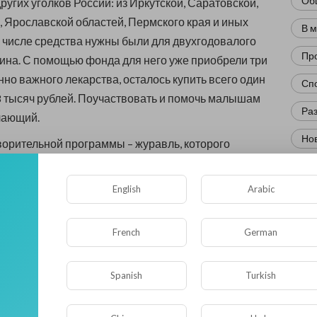
Об
других уголков России: из Иркутской, Саратовской,
 Ярославской областей, Пермского края и иных
В 
м числе средства нужны были для двухгодовалого
Пр
на. С помощью фонда для него уже приобрели три
но важного лекарства, осталось купить всего один
Сп
 тысяч рублей. Поучаствовать и помочь малышам
Ра
лающий.
Нов
орительной программы – журавль, которого
со здоровьем, надеждой и жизнью. Каждый
Кр
тник научился делать красивых журавлей в технике
English
Arabic
Фл
 запустить бумажного пернатого друга с
небо. Ребята верят, что меценаты, которые получат
Ис
French
German
 журавлика, помогут болеющим малышам, оплатят
Юм
ерации и лекарства.
Spanish
Turkish
Нау
раммы были директор благотворительного фонда
ердце» Маргарита Широкова, а также
Ре