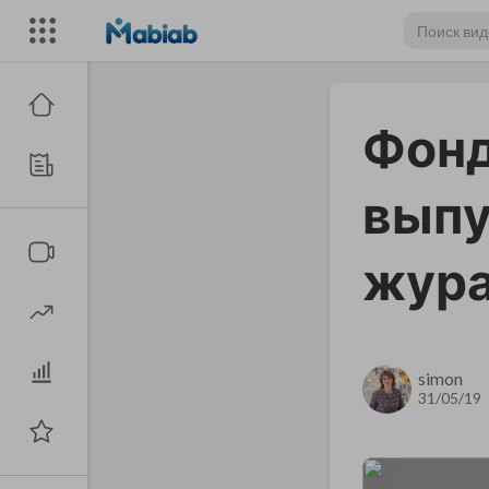
Фонд
выпу
жур
simon
31/05/19