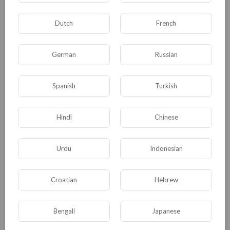
Dutch
French
German
Russian
Комментариев нет
Spanish
Turkish
Hindi
Chinese
КАТЕГОРИИ
Urdu
Indonesian
Croatian
Hebrew
Общая
Политика
В мире
Общество
Происшествия
События
Bengali
Japanese
Спорт
Комедия
Развлечение