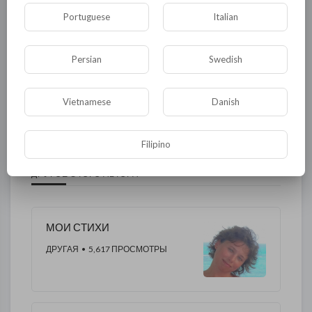
Новости и политика
Криминал
Культура
Portuguese
Italian
Флора и фауна
ЖКХ
История
Persian
Swedish
Медицина
Юмор
Наука и образование
Религия
Экономика
Экология
Vietnamese
Danish
Технологии
Другая
Filipino
ДРУГОЕ ЭТОГО АВТОРА
МОИ СТИХИ
ДРУГАЯ
• 5,617 ПРОСМОТРЫ