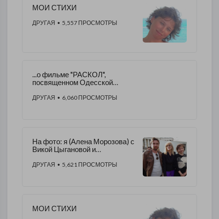
МОИ СТИХИ
ДРУГАЯ
• 5,557 ПРОСМОТРЫ
...о фильме "РАСКОЛ",
посвященном Одесской
трагедии, на премьере
которого я была 03.05.2016 г.
ДРУГАЯ
• 6,060 ПРОСМОТРЫ
На фото: я (Алена Морозова) с
Викой Цыгановой и
режиссером-оператором
Александром, ​02.05.2016 г.
ДРУГАЯ
• 5,621 ПРОСМОТРЫ
МОИ СТИХИ