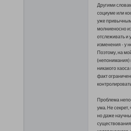
Другими словами
социуме или ко
уже привычным 
молниеносно из
отслеживать и 
изменения - у н
Поэтому, на мо
(непонимания)
никакого хаоса 
факт ограниче
контролироват
Проблема непон
ума.
Не секрет,
но даже научны
существования 