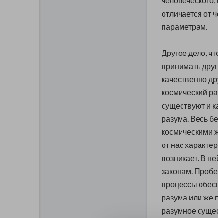
человеческого,
отличается
от 
параметрам.
Другое дело, чт
принимать друг
качественно др
космический ра
существуют и к
разума. Весь б
космическими ж
от нас характе
возникает. В н
законам. Пробел
процессы обесп
разума или же 
разумное сущес