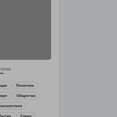
ГОРИИ
щая
Политика
мире
Общество
оисшествия
бытия
Спорт