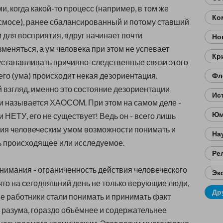
, когда какой-то процесс (например, в том же
Ко
смосе), ранее сбалансированный и потому ставший
для восприятия, вдруг начинает почти
Но
меняться, а ум человека при этом не успевает
Кр
устанавливать причинно-следственные связи этого
его (ума) происходит некая дезориентация.
Фл
й взгляд, именно это состояние дезориентации
Ис
 и называется ХАОСОМ. При этом н
а самом деле -
Юм
и НЕТУ, его не существует! Ведь он - всего лишь
ния
человеческим умом в
озможности понимать и
На
ь происходящее или исследуемое.
Ре
имания - ограниченность действия человеческого
Эк
 что на сегодняшний день не только верующие люди,
Др
е работники стали понимать и принимать факт
разума, гораздо объёмнее и содержательнее