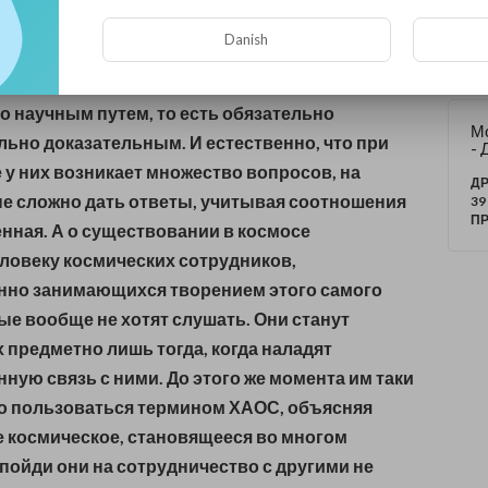
ов
ДР
о попытках создавать новые или же понимать
м
08
Danish
П
ющие древние космогонические концепции.
е из таких теорий пытаются создавать
 научным путем, то есть обязательно
М
ьно доказательным. И естественно, что при
- 
Ке
 у них возникает множество вопросов, на
ДР
е сложно дать ответы, учитывая соотношения
39
П
нная. А о существовании в космосе
ловеку космических сотрудников,
нно занимающихся творением этого самого
ые вообще не хотят слушать. Они станут
х предметно лишь тогда, когда наладят
ную связь с ними. До этого же момента им таки
то пользоваться термином ХАОС, объясняя
 космическое, становящееся во многом
пойди они на сотрудничество с другими
не