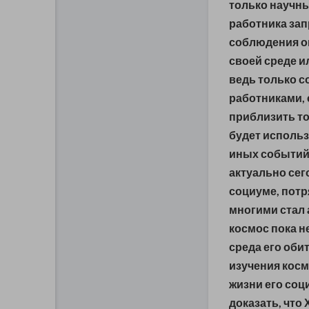
только научн
работника зап
соблюдения о
своей среде 
ведь т
олько с
работниками, 
приблизить то
будет
использ
иных событий
актуально сег
социуме, потр
многими стал 
космос пока н
среда его обит
изучения косм
жизни его соц
доказать, что