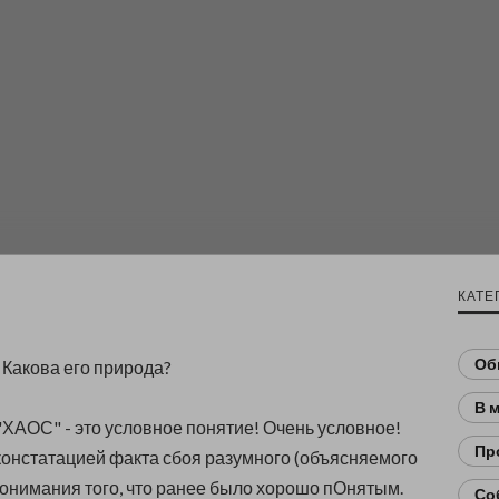
КАТЕ
Об
?
Какова его природа?
В 
 "ХАОС" - это условное понятие! Очень условное!
Пр
констатацией факта сбоя разумного (объясняемого
понимания того, что ранее было хорошо пОнятым.
Со