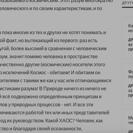
 называемого космическим. Этот разум многократно
ДРУГ
человеческого и
по своим характеристикам, и по
Ка
из
о пока многие из тех и других не хотят понимать и
те
ра
ой факт, но вытекающий из первого: раз есть
ДР
ук
82
угой, более высокий в сравнении с человеческим
о
П
(п
зум, значит помимо человека в пространстве
ие
ачественно другие (космические) носители этого
Фо
ез исключений Космос - обитаем! И обитаем он
по
ителями с такими же как у нас или отличающимися
ук
д
ДР
ристиками разума!
В Природе ничего из ничего не
за
01
ей всё подвержено определённым принципам и
П
ов у природных процессов - нет. И все эти
ечиваются работой тех или иных представителей
М
под их руководством. Какой ХАОС? Ч
еловек, как
ч
би
тво и благодаря своей осознанности,
зн
ДР