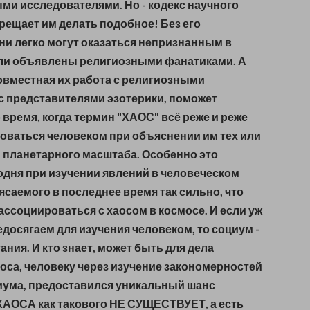
ыми
исследователями. Но - кодекс научного
рещает им делать подобное! Без его
ни легко могут
оказаться непризнанным в
или объявлены религиозными фанатиками. А
овместная их работа с религиозными
с представителями эзотерики, поможет
 время, когда термин "ХАОС" всё реже и реже
оваться человеком при объяснении им тех или
 планетарного масштаба. Особенно это
одня при изучении явлений в человеческом
ясаемого в последнее время так сильно, что
ассоциироваться с хаосом в космосе. И если уж
едосягаем для изучения человеком, то социум -
ания. И кто знает, может быть для дела
оса, человеку через изучение закономерностей
иума, предоставился уникальный шанс
 ХАОСА как такового НЕ СУЩЕСТВУЕТ, а есть