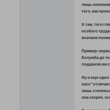
лишь непоним
того, как про
А там, того г
особого труда
вначале поним
Пример: перв
Колумба до тех
подарили им су
Ну и еще одно
хаос" отличае
лишь степень
она скорее, о