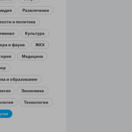
медия
Развлечение
вости и политика
иминал
Культура
ора и фауна
ЖКХ
тория
Медицина
ор
ука и образование
лигия
Экономика
ология
Технологии
угая