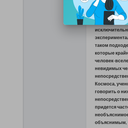
процессов, ег
уже существу
Ученые м
ноги
исключительно
экспериментал
таком подходе
которые крайн
человек-вселе
невидимых че
непосредстве
Космоса, учен
говорить о ни
непосредствен
придется час
необъяснимое
объяснимым, 