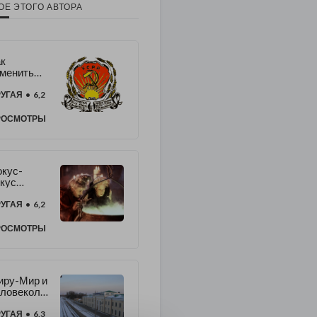
ОЕ ЭТОГО АВТОРА
к
менить
атр
звития
УГАЯ
• 6,2
раинского
бщества
РОСМОТРЫ
редложен
)
кус-
кус
раинских
остижений
УГАЯ
• 6,2
 2015 год
РОСМОТРЫ
иру-Мир и
еловеколю
е, а
ачит без
УГАЯ
• 6,3