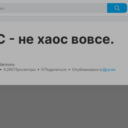
 - не хаос вовсе.
_derevny
 • 4,280 Просмотры •
0
Поделиться • Опубликовано в
Другая