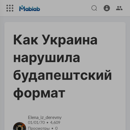
Как Украина
нарушила
будапештский
формат
Elena_iz_derevny
01/01/70 • 4,609
Просмотры •
0