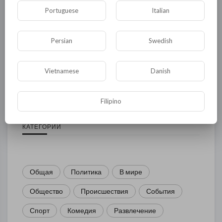
Portuguese
Italian
Persian
Swedish
Комментариев нет
Vietnamese
Danish
Filipino
КАТЕГОРИИ
Общая
Политика
В мире
Общество
Происшествия
События
Спорт
Комедия
Развлечение