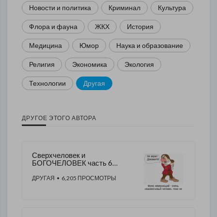
Новости и политика
Криминал
Культура
Флора и фауна
ЖКХ
История
Медицина
Юмор
Наука и образование
Религия
Экономика
Экология
Технологии
Другая
ДРУГОЕ ЭТОГО АВТОРА
Сверхчеловек и
БОГОЧЕЛОВЕК часть 6
Агностицизм о
принципиальной
ДРУГАЯ
• 6,205 ПРОСМОТРЫ
непознаваемости природы и
человека