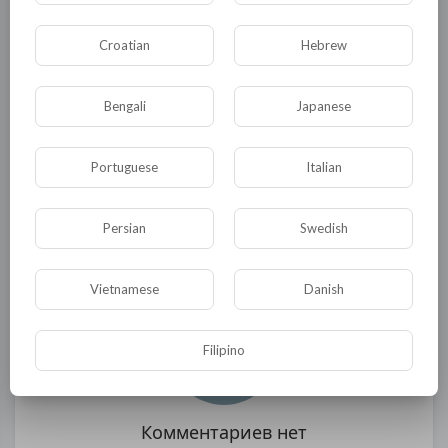
вопросы. Пока возмущенные жители не
погнали их из насиженных кресел грязными
Croatian
Hebrew
тряпками.
Bengali
Japanese
0
0
• 0 Комментарии
Portuguese
Italian
Опубликовать
Persian
Swedish
Vietnamese
Danish
Filipino
Комментариев нет