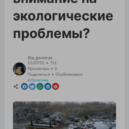
экологические
проблемы?
lita_govorun
11/07/21 • 751
Просмотры •
0
Поделиться • Опубликовано
в
Политика