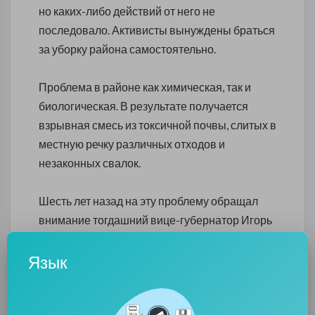
но каких-либо действий от него не
последовало. Активисты вынуждены браться
за уборку района самостоятельно.
Проблема в районе как химическая, так и
биологическая. В результате получается
взрывная смесь из токсичной почвы, слитых в
местную речку различных отходов и
незаконных свалок.
Шесть лет назад на эту проблему обращал
внимание тогдашний вице-губернатор Игорь
Албин. В ходе инспекции были выявлены
серьезные проблемы с общей экологической
Язык
обстановкой. Тогда было обещано, что с этим
разберутся в ближайшее время.