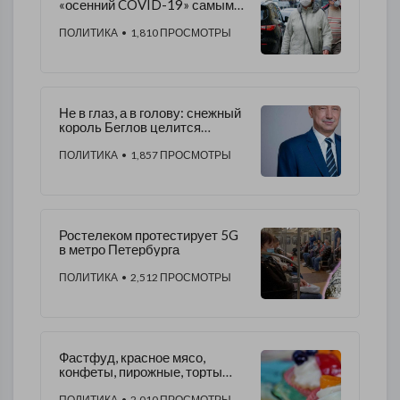
«осенний COVID-19» самым
опасным
ПОЛИТИКА
• 1,810 ПРОСМОТРЫ
Не в глаз, а в голову: снежный
король Беглов целится
сосульками в темечко
петербуржцев
ПОЛИТИКА
• 1,857 ПРОСМОТРЫ
Ростелеком протестирует 5G
в метро Петербурга
ПОЛИТИКА
• 2,512 ПРОСМОТРЫ
Фастфуд, красное мясо,
конфеты, пирожные, торты
замедляют выздоровление
ПОЛИТИКА
• 2,010 ПРОСМОТРЫ