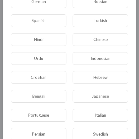
German
Russian
Песков.
Spanish
Turkish
0
0
• 0 Комментарии
Hindi
Chinese
Опубликовать
Urdu
Indonesian
Croatian
Hebrew
Bengali
Japanese
Portuguese
Italian
Комментариев нет
Persian
Swedish