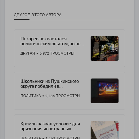
ДРУГОЕ ЭТОГО АВТОРА
Пекарев похвастался
политическим опытом, но не
уточнил пару серьёзных
деталей
ДРУГАЯ
• 8,972 ПРОСМОТРЫ
Школьники из Пушкинского
округа победили в
интеллектуальной игре на
телеканале «Россия-
ПОЛИТИКА
• 2,136 ПРОСМОТРЫ
Культура»
Кремль назвал условие для
признания иностранных
вакцин и сертификатов в
России
ПОЛИТИКА
• 1,563 ПРОСМОТРЫ