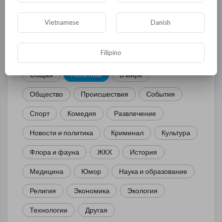
Vietnamese
Danish
КАТЕГОРИИ
Filipino
Общая
Политика
В мире
Общество
Происшествия
События
Спорт
Комедия
Развлечение
Новости и политика
Криминал
Культура
Флора и фауна
ЖКХ
История
Медицина
Юмор
Наука и образование
Религия
Экономика
Экология
Технологии
Другая