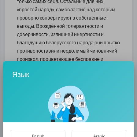
только самих себя. Остальные для них
«простой народ», самовластие над которым
проворно конвертируют в собственные
выгоды. Врождённой толерантности и
доверчивости, излишней инертности и
благодушию белорусского народа они прытко
противопоставили неодолимый чиновничий
произвол, процветающее бесправие и
беззаконие, полную зависимость от власть
Язык
предержащей своры. Сказанное резонно
дополнить утверждением о том, что за
двадцать один год у белорусов всё выел
тотальный страх!
Для А.Лукашенко и его кубла существующая
система самовластия абсолютно сакральна.
Её постоянно укрепляют. С той же целью,
English
Arabic