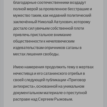
благодарные соотечественники воздадут
полной мерой за проявленное бесстрашие и
мужество таким, как недавний политический
заключённый Николай Автухович, которому
достало сил увечьем собственной плоти
привлечь пристальное внимание
общественности к нечеловеческим
издевательствам опричников сатаны в
местах лишения свободы.
Имею намерения продолжить тему о жертвах
нечестивца и его сатанинского отребья в
своей следующей публикации «Приговор
антихриста», основанной на уникальном
документальном материале о преступной
расправе над Сергеем Рыжовым.