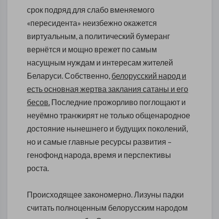
срок подряд для слабо вменяемого
«пересидента» неизбежно окажется
виртуальным, а политический бумеранг
вернётся и мощно врежет по самым
насущным нуждам и интересам жителей
Беларуси. Собственно,
белорусский народ и
есть основная жертва заклания сатаны и его
бесов.
Последние прожорливо поглощают и
неуёмно транжирят не только общенародное
достояние нынешнего и будущих поколений,
но и самые главные ресурсы развития –
генофонд народа, время и перспективы
роста.
Происходящее закономерно. Лизуны падки
считать полноценным белорусским народом