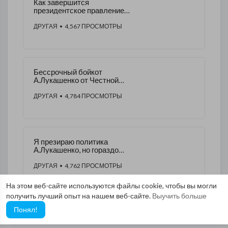
Как завершится
президентское правление
Александра Лукашенко?
ДРУГАЯ
• 4,567 ПРОСМОТРЫ
Бессрочный бойкот
А.Лукашенко от Честной
власти
ДРУГАЯ
• 4,784 ПРОСМОТРЫ
Я презираю политика
А.Лукашенко, но гораздо
сильней презираю тех, кто с
ним сотрудничает
ДРУГАЯ
• 4,762 ПРОСМОТРЫ
На этом веб-сайте используются файлы cookie, чтобы вы могли
получить лучший опыт на нашем веб-сайте.
Выучить больше
Понял!