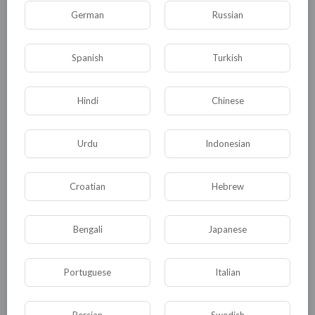
свой киллерский почерк, ему очень
German
Russian
нравились зарубки на цевье – количество
убитых врагов, нравилось быть
Spanish
Turkish
"покрышкиным от винтовки", нравились
одобрительные взгляды собратьев, а счет в
банке для него никакого значения не имел –
Hindi
Chinese
счетом пользовалась жена.
Urdu
Indonesian
0
0
• 0 Комментарии
Croatian
Hebrew
Опубликовать
Bengali
Japanese
Portuguese
Italian
Persian
Swedish