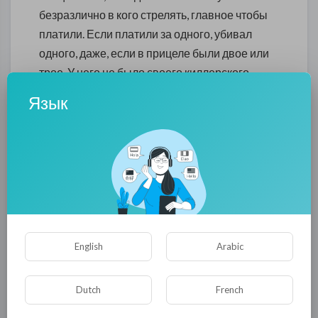
безразлично в кого стрелять, главное чтобы
платили. Если платили за одного, убивал
одного, даже, если в прицеле были двое или
трое. У него не было своего киллерского
почерка, его совершенно не волновали
Язык
зарубки количества побед, так как для него
главным было не восхищенные взгляды
собратьев по цеху, а счет в банке.
Наш киллер не был продажный и убивал за
идею, поэтому к работе подходил
вдохновенно, был инициативен и изощрен.
Ему не было безразлично в кого стрелять и
English
Arabic
главное для него был результат. Так как ему
не платили за количество, то и убивал
Dutch
French
столько, сколько было в прицеле. У него был