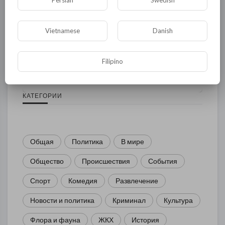
Vietnamese
Danish
Комментариев нет
Filipino
КАТЕГОРИИ
Общая
Политика
В мире
Общество
Происшествия
События
Спорт
Комедия
Развлечение
Новости и политика
Криминал
Культура
Флора и фауна
ЖКХ
История