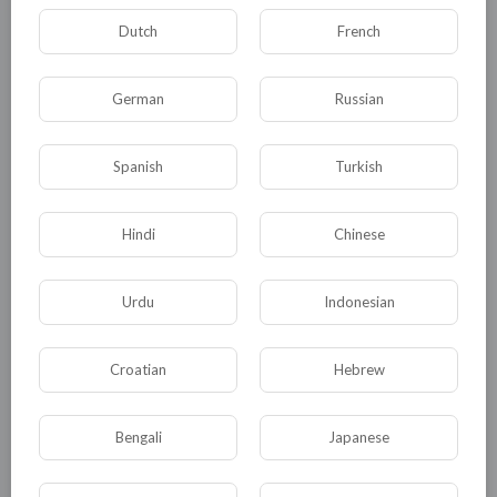
Dutch
French
German
Russian
Комментариев нет
Spanish
Turkish
Hindi
Chinese
КАТЕГОРИИ
Urdu
Indonesian
Общая
Политика
В мире
Croatian
Hebrew
Общество
Происшествия
События
Bengali
Japanese
Спорт
Комедия
Развлечение
Новости и политика
Криминал
Культура