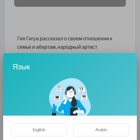
Гия Гигуа рассказал о своем отношении к
семье и абортам, народный артист
подчеркивает важность семьи для
государства и считает аборт убийством
Язык
0
0
• 0 Комментарии
Опубликовать
English
Arabic