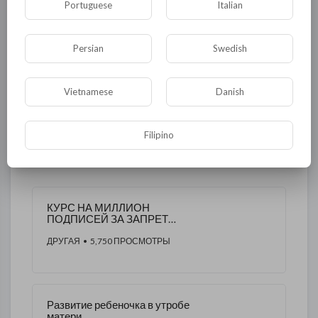
Portuguese
Italian
Флора и фауна
ЖКХ
История
Медицина
Юмор
Наука и образование
Persian
Swedish
Религия
Экономика
Экология
Vietnamese
Danish
Технологии
Другая
Filipino
ДРУГОЕ ЭТОГО АВТОРА
КУРС НА МИЛЛИОН
ПОДПИСЕЙ ЗА ЗАПРЕТ
АБОРТОВ!!!​
ДРУГАЯ
• 5,750 ПРОСМОТРЫ
Развитие ребеночка в утробе
матери