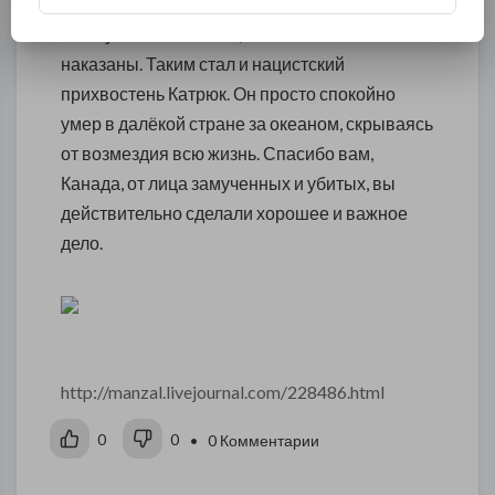
Бабий Яр, убийство Львовских профессоров.
Как я уже писал выше, не все виновные были
наказаны. Таким стал и нацистский
прихвостень Катрюк. Он просто спокойно
умер в далёкой стране за океаном, скрываясь
от возмездия всю жизнь. Спасибо вам,
Канада, от лица замученных и убитых, вы
действительно сделали хорошее и важное
дело.
http://manzal.livejournal.com/228486.html
0
0
• 0 Комментарии