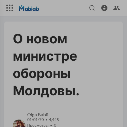
О новом
министре
обороны
Молдовы.
Olga Babii
01/01/70 • 4,445
Просмотры •
0