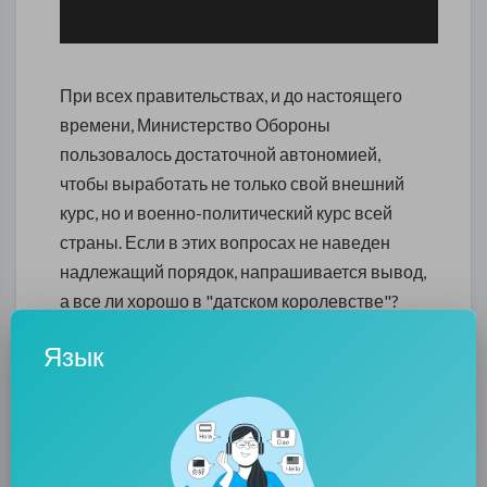
При всех правительствах, и до настоящего
времени, Министерство Обороны
пользовалось достаточной автономией,
чтобы выработать не только свой внешний
курс, но и военно-политический курс всей
страны. Если в этих вопросах не наведен
надлежащий порядок, напрашивается вывод,
а все ли хорошо в "датском королевстве"?
Возникает риторический ответ- причину
Язык
неудач следует искать в кадровой политике
самого министерства и наличии кланово-
мафиозных структур, которые узурпируют
власть самого министра.