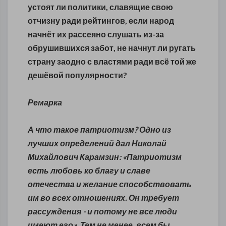
устоят ли политики, славящие свою
отчизну ради рейтингов, если народ
начнёт их рассеяно слушать из-за
обрушившихся забот, не начнут ли ругать
страну заодно с властями ради всё той же
дешёвой популярности?
Ремарка
А что такое патриотизм? Одно из
лучших определений дал Николай
Михайлович Карамзин: «Патриотизм
есть любовь ко благу и славе
отечества и желание способствовать
им во всех отношениях. Он требует
рассуждения - и потому не все люди
имеют его». Тем не менее, всем бы