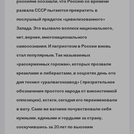
россияне осознали, что Россию со времени
развала СССР пытаются превратить в
послушный придаток «цивилизованного»
Запада. Это вызвало всплеск национального,
нет, вернее, многонационального
самосознания. И патриотизм в России вновь
стал популярным. Так называемых
«рассерженных горожан», которых прозвали
креаклами и либерастами, в соцсетях день ото
дня теснил «уралвагонзавод» ( презрительное
обозначение простого народа от внесистемной
оппозиции), кстати, сегодня его переименовали
в вату. Сами же ватники почувствовали себя
нужными, едиными и гордыми за страну,
соскучившись за 20 лет по высоким