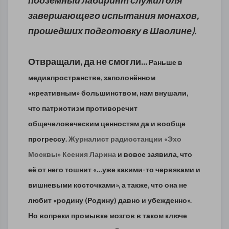
подземный лабиринт служил для
завершающего испытания монахов,
прошедших подготовку в Шаолине).
Отвращали, да не смогли...
Раньше в
медиапространстве, заполонённом
«креативным» большинством, на
м внушали,
что патриотизм противоречит
общечеловеческим ценностям да и вообще
прогрессу.
Журналист радиостанции «Эхо
Москвы» Ксения Ларина
и вовсе заявила, что
её от него тошнит «…уже какими-то червяками и
вишневыми косточками», а также, что она не
любит «родину (Родину) давно и убежденно».
Но вопреки промывке
мозгов в таком ключе