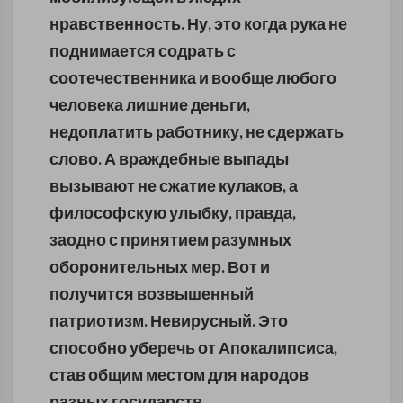
нравственность.
Ну, это когда рука не
поднимается содрать с
соотечественника и вообще любого
человека лишние деньги,
недоплатить работнику, не сдержать
слово. А враждебные выпады
вызывают не сжатие кулаков, а
философскую улыбку, правда,
заодно с принятием разумных
оборонительных мер. Вот и
получится в
озвышенный
патриотизм. Невирусный.
Это
способно уберечь от Апокалипсиса,
став общим местом для народов
разных государств.