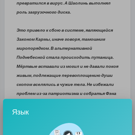
превратился в вирус. А Шаолинь выполнял
роль загрузочного диска.
Это привело к сбою в системе, являющейся
Законом Кармы, иначе говоря, тамошним
миропорядком. В альтернативной
Поднебесной стала происходить путаница.
Мёртвые вставали из могил и не давали покоя
живым, подлежащие перевоплощению души
скопом вселялись в чужие тела. Не избежали
проблем из-за патриотизма и собратья Фэна
- шаолиньские монахи, которые тоже
Язык
слишком увлеклись служением государству.
Их стали преследовать и казнить как
изменников по указанию полубезумного