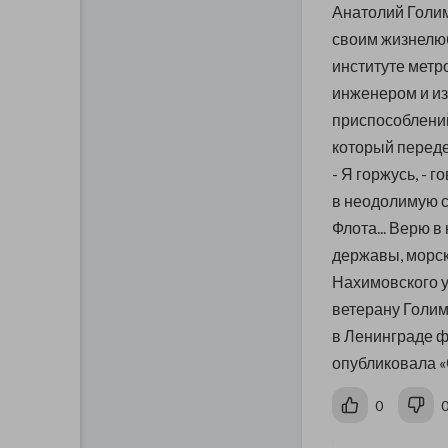
Анатолий Голим
своим жизнелюб
институте метр
инженером и из
приспособлений
который переде
- Я горжусь, - 
в неодолимую с
Флота... Верю 
державы, морско
Нахимовского у
ветерану Голим
в Ленинграде 
опубликовала «
0