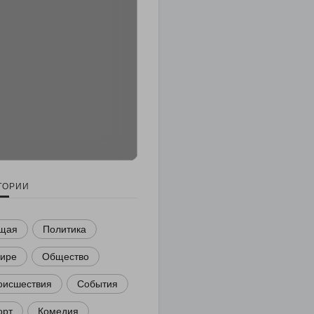
ГОРИИ
щая
Политика
мире
Общество
оисшествия
События
орт
Комедия