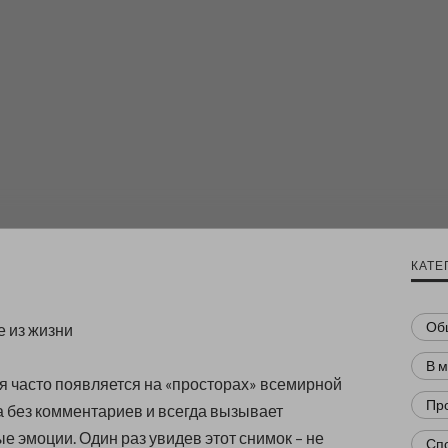
КАТЕ
Об
 из жизни
В 
 часто появляется на «просторах» всемирной
Пр
а без комментариев и всегда вызывает
 эмоции. Один раз увидев этот снимок – не
Сп