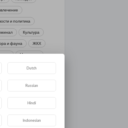
звлечение
ости и политика
иминал
Культура
ора и фауна
ЖКХ
тория
Медицина
ор
Dutch
ка и образование
Russian
лигия
Экономика
ология
Технологии
Hindi
угая
Indonesian