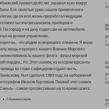
биевский прожил до 80 лет, заражая всех вокруг
би
2
их
П
ием. Его «золотые руки» нашли применение в
Ш
Ф.
ологии, где он всю жизнь проработал ведущим
готовил тысячи механизмов, приборов и
Вп
. По городу и на дачу ездил сам на автомобиле,
Ро
Р
лал на ручное управление.
от
ДР
я
1
говорил он, - что родом из моряцкого племени. Я верю
ма
П
а 
илу, мощь и прогресс нашего Военно-Морского
д
в непоколебимость нашего флага - флага морской
н
и
й гвардии... P.S. Этот снимок, на котором курсанты
Pr
ия
o
то
чилища во главе с офицером отдают честь
s:
зн
ра
ДР
биевскому, был сделан в 1989 году, на набережной
м
0
фотографом Иваном Куртовым. Первой этот снимок
эк
П
20
Смена» - самая прогрессивная на то время газета.
20
0
• 0 Комментарии
"
С
С