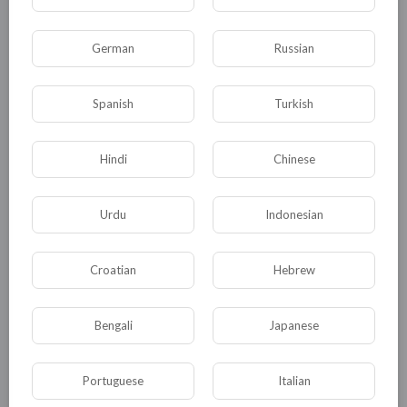
Комментариев нет
German
Russian
Spanish
Turkish
КАТЕГОРИИ
Hindi
Chinese
Urdu
Indonesian
Общая
Политика
В мире
Общество
Происшествия
События
Croatian
Hebrew
Спорт
Комедия
Развлечение
Bengali
Japanese
Новости и политика
Криминал
Культура
Флора и фауна
ЖКХ
История
Portuguese
Italian
Медицина
Юмор
Наука и образование