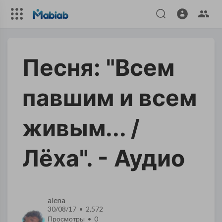
​Песня: "Всем
павшим и всем
живым... /
Лёха". - Аудио
alena
30/08/17 • 2,572
Просмотры •
0