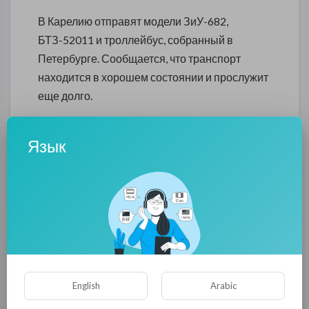
В Карелию отправят модели ЗиУ-682,
БТЗ-52011 и троллейбус, собранный в
Петербурге. Сообщается, что транспорт
находится в хорошем состоянии и прослужит
еще долго.
Powered by
Froala Editor
Язык
0
0
• 0 Комментарии
Опубликовать
English
Arabic