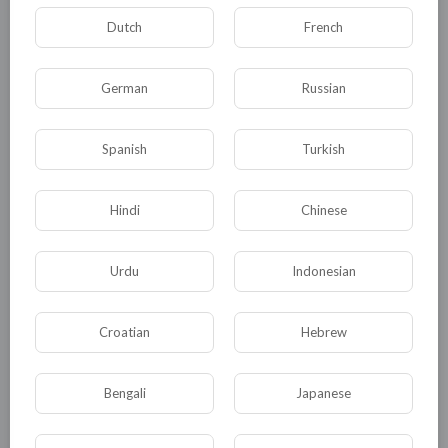
Dutch
French
German
Russian
Комментариев нет
Spanish
Turkish
Hindi
Chinese
КАТЕГОРИИ
Urdu
Indonesian
Общая
Политика
В мире
Croatian
Hebrew
Общество
Происшествия
События
Bengali
Japanese
Спорт
Комедия
Развлечение
Новости и политика
Криминал
Культура