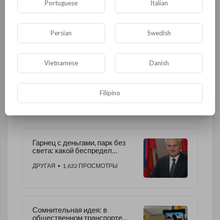
Portuguese
Italian
Флора и фауна
ЖКХ
История
Медицина
Юмор
Наука и образование
Persian
Swedish
Религия
Экономика
Экология
Vietnamese
Danish
Технологии
Другая
Filipino
ДРУГОЕ ЭТОГО АВТОРА
Гарнец с деньгами, парк без
света: какой беспредел
творится в Выборгском районе
ДРУГАЯ
• 1,632 ПРОСМОТРЫ
Сомнительная идея: в
общественном транспорте