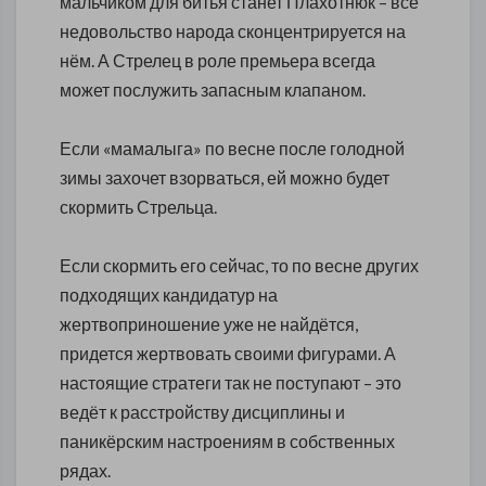
мальчиком для битья станет Плахотнюк – всё
недовольство народа сконцентрируется на
нём. А Стрелец в роле премьера всегда
может послужить запасным клапаном.
Если «мамалыга» по весне после голодной
зимы захочет взорваться, ей можно будет
скормить Стрельца.
Если скормить его сейчас, то по весне других
подходящих кандидатур на
жертвоприношение уже не найдётся,
придется жертвовать своими фигурами. А
настоящие стратеги так не поступают – это
ведёт к расстройству дисциплины и
паникёрским настроениям в собственных
рядах.