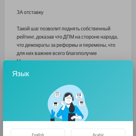
ЗА отставку
Такой шаг позволит поднять собственный
рейтинг, доказав что ДПМ на стороне народа,
что демократы за реформы и перемены, что
для них важнее всего благополучие
Молдовы, а не сохранение западного вектора
любой ценой. Если демократы вопреки
Язык
наставлениям озабоченных западных
партнёров проголосуют за отставку
Стрельца, это означает конец целой эпохи.
Конец евроальянсов. ЛДПМ останется без
административного ресурса, да и Гимпу не
зря так боится досрочных выборов.
С другой стороны, в последнее время всё, что
English
Arabic