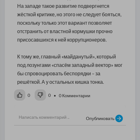
На западе такое развитие подвергнется
жёсткой критике, но этого не следует бояться,
поскольку только этот вариант позволяет
отстранить от властной кормушки прочно
присосавшихся к ней коррупционеров.
К тому же, главный «майданутый», который
под лозунгами «спасём западный вектор» мог
бы спровоцировать беспорядки – за
решёткой. А у остальных кишка тонка.
0
0
• 0 Комментарии
Опубликовать