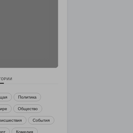
ГОРИИ
щая
Политика
мире
Общество
оисшествия
События
орт
Комедия