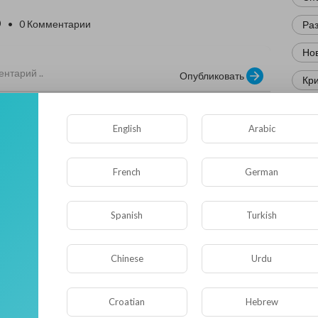
0
• 0 Комментарии
Ра
Нов
Опубликовать
Кр
Фл
English
Arabic
Ис
Юм
French
German
Нау
Spanish
Turkish
Ре
Комментариев нет
Эк
Chinese
Urdu
Др
Croatian
Hebrew