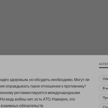
КАТЕ
Об
видео здоровым, но обсудить необходимо. Могут ли
ия оправдывать такое отношение к противнику?
В 
ленному регламентируется международными
Пр
Но ведь войны нет, есть АТО. Наверно, это
 взаимных обязательств.
Сп