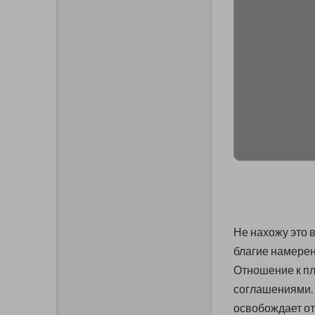
Не нахожу это 
благие намерен
Отношение к п
соглашениями. 
освобождает от