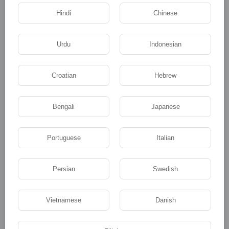
Hindi
Chinese
Urdu
Indonesian
Медицина
Croatian
Hebrew
Bengali
Japanese
Юмор
Portuguese
Italian
Persian
Swedish
Vietnamese
Danish
Наука и образование