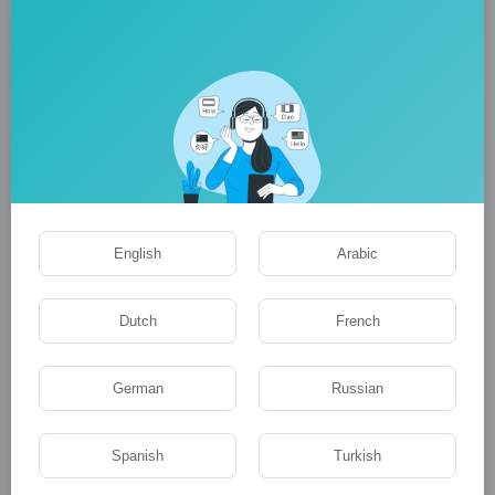
Флора и фауна
ЖКХ
English
Arabic
Dutch
French
German
Russian
История
Spanish
Turkish