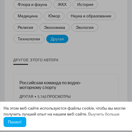
Флора и фауна
ЖКХ
История
Медицина
Юмор
Наука и образование
Религия
Экономика
Экология
Технологии
Другая
ДРУГОЕ ЭТОГО АВТОРА
Российская команда по водно-
моторному спорту
ДРУГАЯ
• 5,763 ПРОСМОТРЫ
На этом веб-сайте используются файлы cookie, чтобы вы могли
получить лучший опыт на нашем веб-сайте.
Выучить больше
Понял!