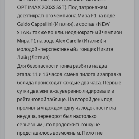
OPTIMAX 200XS SST). Под патронажем
десятикратного чемпиона Мира F1 на воде
Guido Cappellini (Италия), в состав «NEW
STAR» так же вошли: неоднократный чемпион
Мира F1 на воде Alex Carella (Италия) и
молодой «перспективный» гонщик Никита
Лийц (Латвия).
Для безопасности гонка разбита на два
этапа: 11 и 13 часов, смена пилота и заправка
болида происходит каждые два часа. Первые
сутки два экипажа уверенно лидировали в
рейтинговой таблице. На второй день под
проливным дождем одну из лодок постигла
неудача, переворот был настолько
серьезным, что продолжить гонку не
представилось возможным. Пилот не