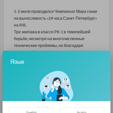
1-2 июля проводился Чемпионат Мира гонки
на выносливость «24 часа Санкт-Петербург»
на RIB.
Три экипажа в классе PR-1 в тяжелейшей
борьбе, несмотря на многочисленные
технические проблемы, но благодаря
слаженной работе команды и механиков,
смогла завоевать весь подиум.
Язык
12-13 июля в городе Августов (Польша),
состоялся заключительный этап
Чемпионтата Мира “12 часов Августов” на
болидах Formula 2.
В первый день за бронзовым кубком на
подиум поднялся экипаж лодки под номером
English
Arabic