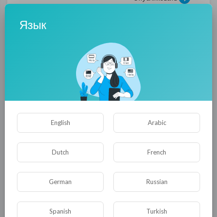
Язык
Комментариев нет
English
Arabic
Dutch
French
КАТЕГОРИИ
German
Russian
Spanish
Turkish
Общая
Политика
В мире