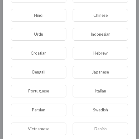
Общество
Происшествия
События
Hindi
Chinese
Спорт
Комедия
Развлечение
Urdu
Indonesian
Новости и политика
Криминал
Культура
Флора и фауна
ЖКХ
История
Croatian
Hebrew
Медицина
Юмор
Наука и образование
Религия
Экономика
Экология
Bengali
Japanese
Технологии
Другая
Portuguese
Italian
ДРУГОЕ ЭТОГО АВТОРА
Persian
Swedish
Семь смертных грехов
Vietnamese
Danish
блогера