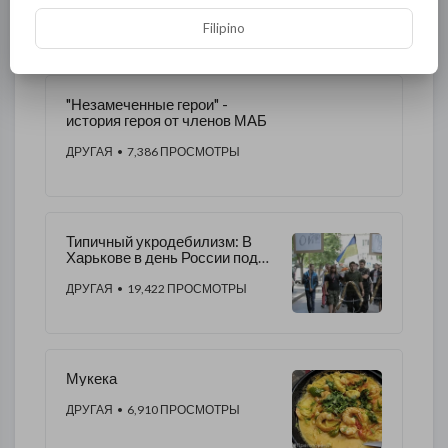
ДРУГАЯ
• 6,667 ПРОСМОТРЫ
Filipino
"Незамеченные герои" -
история героя от членов МАБ
ДРУГАЯ
• 7,386 ПРОСМОТРЫ
Типичный укродебилизм: В
Харькове в день России под
консульством РФ
"похоронили" Путина
ДРУГАЯ
• 19,422 ПРОСМОТРЫ
Мукека
ДРУГАЯ
• 6,910 ПРОСМОТРЫ