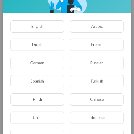
0
0
• 0 Комментарии
English
Arabic
Опубликовать
Dutch
French
German
Russian
Spanish
Turkish
Hindi
Chinese
Комментариев нет
Urdu
Indonesian