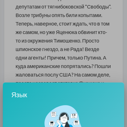
депутатам от тягнибоковской "Свободы".
Возле трибуны опять били копытами.
Теперь, наверное, стоит ждать, что в том
же самом, но уже Яценюка обвинит кто-
то из окружения Тимошенко. Просто
шпионское гнездо, а не Рада! Везде
одни агенты! Причем, только Путина. А
куда американские попрятались? Пошли
жаловаться послу США? На самом деле,
просто назревает отставка Яценюка и
создание новой коалиции. Рейтинг
Язык
Тимошенко вырос. Яценюка - рухнул.
Юля собралась возвращаться. Значит,
она - агент Москвы, по версии
Геращенко.