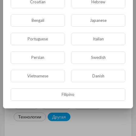
Croatian
Hebrew
КАТЕГОРИИ
Bengali
Japanese
Общая
Политика
В мире
Portuguese
Italian
Общество
Происшествия
События
Persian
Swedish
Спорт
Комедия
Развлечение
Новости и политика
Криминал
Культура
Vietnamese
Danish
Флора и фауна
ЖКХ
История
Медицина
Юмор
Наука и образование
Filipino
Религия
Экономика
Экология
Технологии
Другая