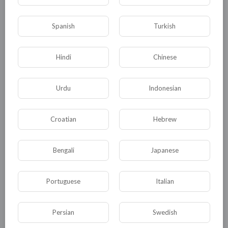
КАТЕГОРИИ
Spanish
Turkish
Hindi
Chinese
Общая
Политика
В мире
Общество
Происшествия
События
Urdu
Indonesian
Спорт
Комедия
Развлечение
Croatian
Hebrew
Новости и политика
Криминал
Культура
Флора и фауна
ЖКХ
История
Bengali
Japanese
Медицина
Юмор
Наука и образование
Религия
Экономика
Экология
Portuguese
Italian
Технологии
Другая
Persian
Swedish