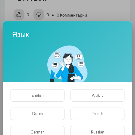
0
0
• 0 Комментарии
Язык
Опубликовать
English
Arabic
Комментариев нет
Dutch
French
German
Russian