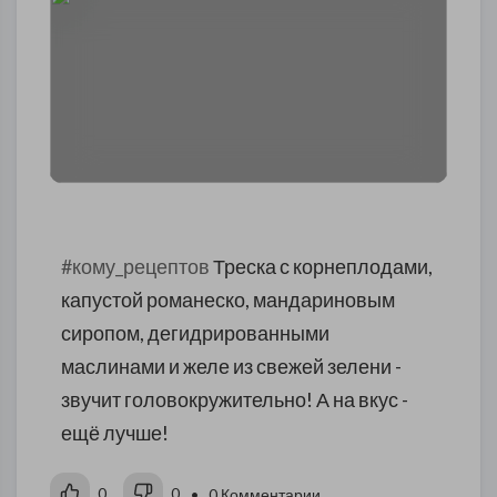
#кому_рецептов
Треска с корнеплодами,
капустой романеско, мандариновым
сиропом, дегидрированными
маслинами и желе из свежей зелени -
звучит головокружительно! А на вкус -
ещё лучше!
0
0
• 0 Комментарии