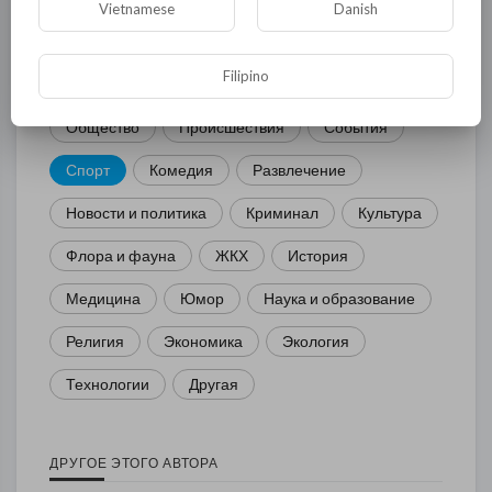
Vietnamese
Danish
Filipino
Общая
Политика
В мире
Общество
Происшествия
События
Спорт
Комедия
Развлечение
Новости и политика
Криминал
Культура
Флора и фауна
ЖКХ
История
Медицина
Юмор
Наука и образование
Религия
Экономика
Экология
Технологии
Другая
ДРУГОЕ ЭТОГО АВТОРА