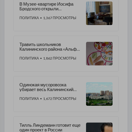
В Музее-квартире Иосифа
Бродского открыли
мемориальный балкон
ПОЛИТИКА
• 1,367 ПРОСМОТРЫ
Травить школьников
Калининского района «Альфа-
Провианту» помогают
местные чиновники
ПОЛИТИКА
• 1,862 ПРОСМОТРЫ
Одинокая мусоровозка
убирает весь Калининский
район
ПОЛИТИКА
• 1,672 ПРОСМОТРЫ
Тилль Линдеманн готовит еще
один проект в России