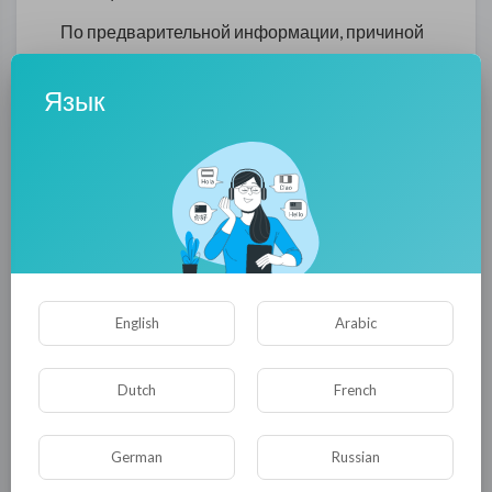
По предварительной информации, причиной
смерти стали осложнения, вызванные
коронавирусной инфекцией.
Язык
Напомним, Евгений Борисович родился 18
января 1976 года в Усть-Каменогорске.
Воспитывался в усть-каменогорской
хоккейной школе. Выступал в качестве
защитника за петербургский СКА,
новокузнецкий «Металлург»,
хабаровский «Амур»,
English
Arabic
екатеринбургский «Автомобилист» и
воскресенский «Химик».
Dutch
French
В 2006 году играл на Олимпиаде в Турине в
составе сборной Казахстана.
German
Russian