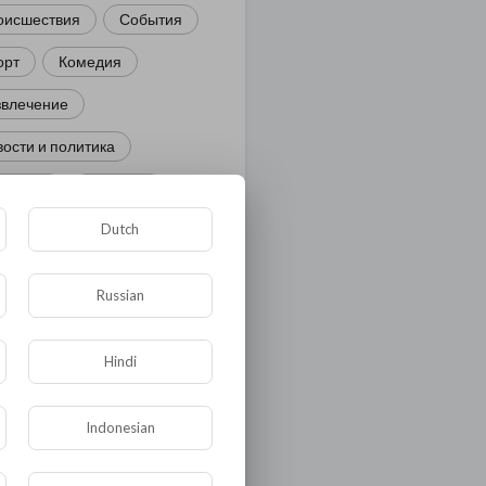
оисшествия
События
орт
Комедия
звлечение
ости и политика
иминал
Культура
Dutch
ора и фауна
ЖКХ
тория
Медицина
Russian
ор
ка и образование
Hindi
лигия
Экономика
Indonesian
ология
Технологии
угая