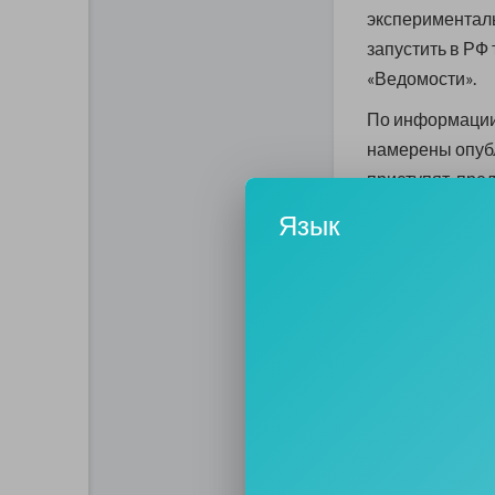
экспериментал
запустить в РФ
«Ведомости».
По информации
намерены опубл
приступят, пре
Язык
Оператору такс
испытателей и 
наркотического
Ожидается, что
водители-испыт
феврале. Также
Сколково, Инно