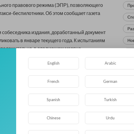
ьного правового режима (ЭПР), позволяющего
Пр
 такси-беспилотники. Об этом сообщает газета
Сп
Ра
 собеседника издания, доработанный документ
иковать в январе текущего года. К испытаниям
Нов
дположительно, в следующем месяце.
Кр
и придется контролировать водителей-
English
Arabic
Фл
выявлять у них признаки алкогольного и
 опьянения.
Ис
French
German
 первые беспилотные такси, в которых будут
Юм
али, начнут ездить по 18 улицам Москвы уже в
Нау
Spanish
Turkish
 такой вид такси будет курсировать на территории
Ре
полиса и центра «Сириус» в Краснодарском крае.
Chinese
Urdu
Эк
Др