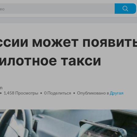
ссии может появит
илотное такси
n
 • 1,458 Просмотры •
0
Поделиться • Опубликовано в
Другая