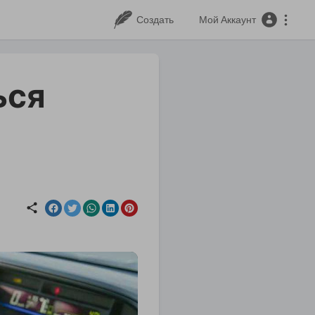
Создать
Мой Аккаунт
ься