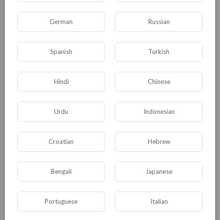
Комментариев нет
German
Russian
Spanish
Turkish
КАТЕГОРИИ
Hindi
Chinese
Urdu
Indonesian
Общая
Политика
В мире
Общество
Происшествия
События
Croatian
Hebrew
Спорт
Комедия
Развлечение
Новости и политика
Криминал
Культура
Bengali
Japanese
Флора и фауна
ЖКХ
История
Portuguese
Italian
Медицина
Юмор
Наука и образование