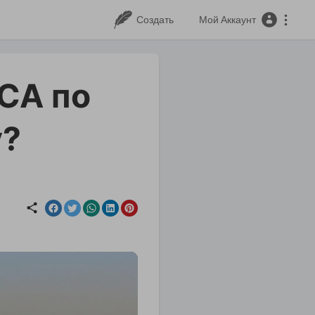
Создать
Мой Аккаунт
 СА по
у?