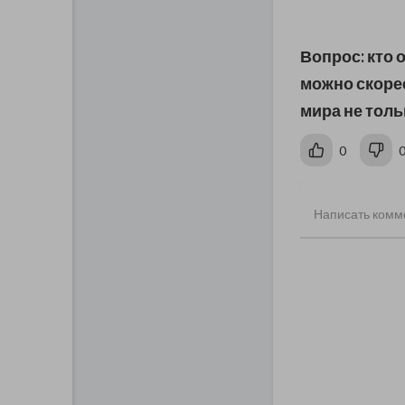
Вопрос: кто 
можно скоре
мира не толь
0