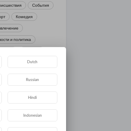
оисшествия
События
орт
Комедия
звлечение
ости и политика
иминал
Культура
Dutch
ора и фауна
ЖКХ
тория
Медицина
Russian
ор
ка и образование
Hindi
лигия
Экономика
Indonesian
ология
Технологии
угая