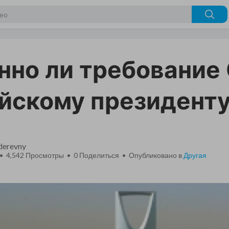
нно ли требование
йскому президент
_derevny
 • 4,542 Просмотры •
0
Поделиться • Опубликовано в
Другая