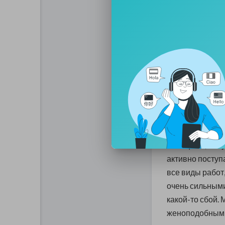
хотели: право г
напоролись, как
Сделало ли это
несомненно да. 
пострадали. По
феминистическо
изменил ситуац
Женщины, получ
активно поступ
все виды работ,
очень сильными
какой-то сбой.
женоподобными.