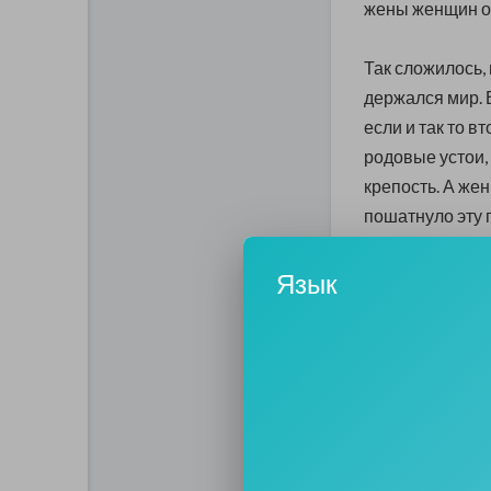
жены женщин об
Так сложилось, 
держался мир. 
если и так то 
родовые устои, 
крепость. А жен
пошатнуло эту
Предположений 
Язык
это революцио
социалистичес
настроениями. 
за свои права.
И женщины смел
Эти смиренные