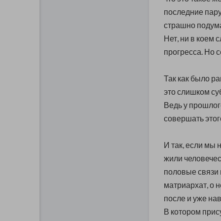
последние пару
страшно подума
Нет, ни в коем 
прогресса. Но 
Так как было ра
это слишком су
Ведь у прошлог
совершать этог
И так, если мы 
жили человечес
половые связи 
матриархат, о 
после и уже нав
В котором прис