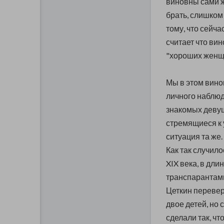
виновны сами ж
брать, слишком
тому, что сейча
считает что ви
"хороших женщи
Мы в этом винов
личного наблюд
знакомых девуш
стремящиеся к 
ситуация та же.
Как так случило
XIX века, в дли
транспарантами 
Цеткин перевер
двое детей, но
сделали так, ч