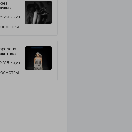
ерез
азки к
тине
УГАЯ
• 5,61
РОСМОТРЫ
оролева
икотажа" -
оня
икель
УГАЯ
• 5,81
РОСМОТРЫ