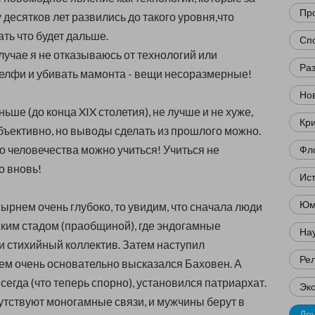
Пр
 десятков лет развились до такого уровня,что
ть что будет дальше.
Сп
случае я не отказываюсь от технологий или
Ра
селфи и убивать мамонта - вещи несоразмерные!
Нов
ньше (до конца XIX столетия), не лучше и не хуже,
Кр
бъективно, но выводы сделать из прошлого можно.
о человечества можно учиться! Учиться не
Фл
о вновь!
Ис
Юм
нырнем очень глубоко, то увидим, что сначала люди
ким стадом (праобщиной), где эндогамные
Нау
и стихийный коллектив. Затем наступил
Ре
нем очень основательно высказался Баховен. А
сегда (что теперь спорно), установился патриархат.
Эк
утствуют моногамные связи, и мужчины берут в
Др