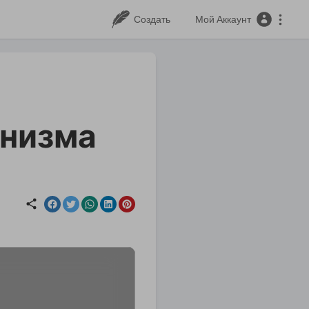
Создать
Мой Аккаунт
инизма