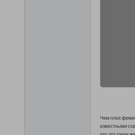
Чем плох феми
известными со
что это такое ж