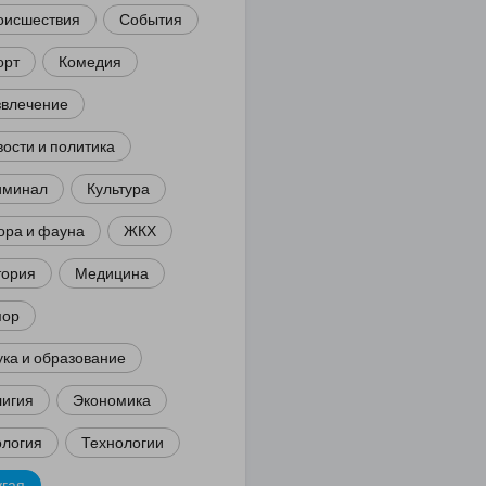
оисшествия
События
орт
Комедия
звлечение
ости и политика
иминал
Культура
ора и фауна
ЖКХ
тория
Медицина
ор
ка и образование
лигия
Экономика
ология
Технологии
угая