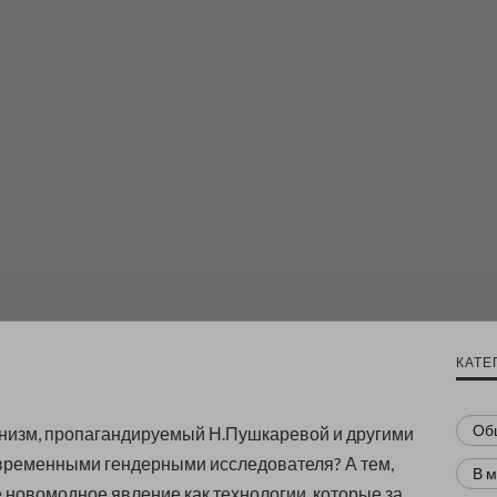
КАТЕ
Об
низм, пропагандируемый Н.Пушкаревой и другими
временными гендерными исследователя? А тем,
В 
е новомодное явление как технологии, которые за