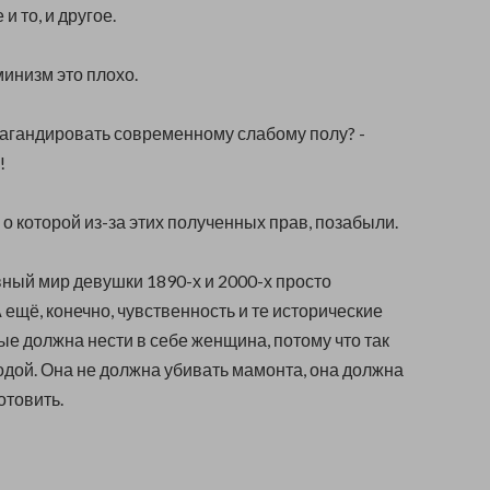
и то, и другое.
инизм это плохо.
агандировать современному слабому полу? -
!
о которой из-за этих полученных прав, позабыли.
ный мир девушки 1890-х и 2000-х просто
А ещё, конечно, чувственность и те исторические
рые должна нести в себе женщина, потому что так
дой. Она не должна убивать мамонта, она должна
отовить.