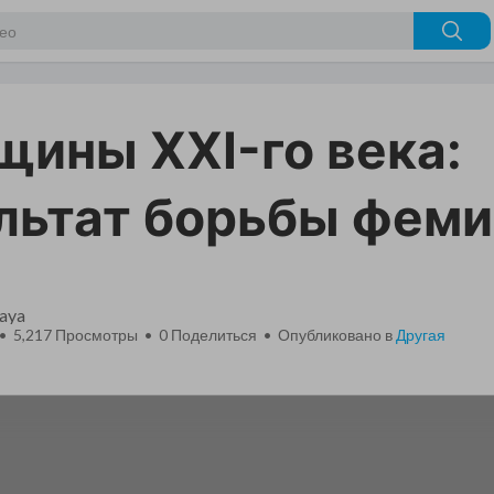
ины XXI-го века:
льтат борьбы фем
aya
 • 5,217 Просмотры •
0
Поделиться • Опубликовано в
Другая