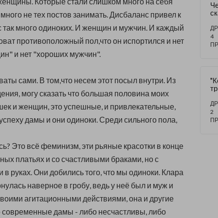
енщины. Которые стали слишком много на себя
Ч
ск
 много не тех постов занимать. Дисбаланс привел к
ис
с так много одиноких. И женщин и мужчин. И каждый
ДР
4
новат противоположный пол,что он испортился и нет
П
н" и нет "хороших мужчин".
аты сами. В том,что несем этот посыл внутри. Из
"К
тр
ения, могу сказать что большая половина моих
С
Р
ДР
ек и женщин, это успешные, и привлекательные,
2
успеху дамы и они одиноки. Среди сильного пола,
П
сь? Это всё феминизм, эти рьяные красотки в конце
нных платьях и со счастливыми браками, но с
в руках. Они добились того, что мы одиноки. Клара
нулась наверное в гробу, ведь у неё был и муж и
 своими агитационными действиями, она и другие
то современные дамы - либо несчастливы, либо