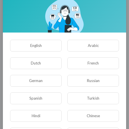
основании которых потом будут приниматься
законы, зашкаливает. 14 октября в
ведомстве, при участии представителей
Минтруда, обсуждали проект «Стратегии
действия РФ в интересах женщин на 2017-
2022 гг.»
English
Arabic
0
0
• 0 Комментарии
Dutch
French
Опубликовать
German
Russian
Spanish
Turkish
Hindi
Chinese