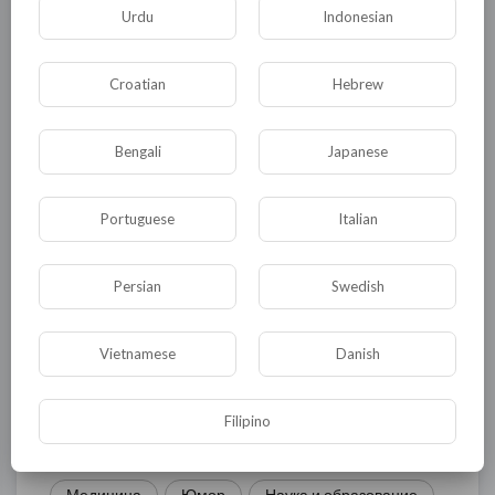
Urdu
Indonesian
Комментариев нет
Croatian
Hebrew
Bengali
Japanese
КАТЕГОРИИ
Portuguese
Italian
Общая
Политика
В мире
Persian
Swedish
Общество
Происшествия
События
Vietnamese
Danish
Спорт
Комедия
Развлечение
Новости и политика
Криминал
Культура
Filipino
Флора и фауна
ЖКХ
История
Медицина
Юмор
Наука и образование