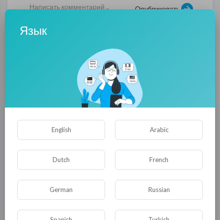
Опубликовать
Язык
Комментариев нет
English
Arabic
Dutch
French
КАТЕГОРИИ
German
Russian
Spanish
Turkish