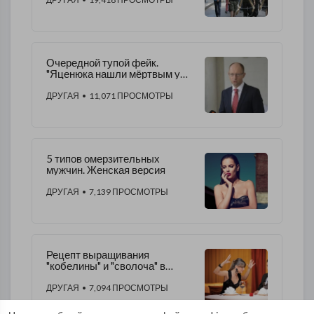
"похоронили" Путина
Очередной тупой фейк.
"Яценюка нашли мёртвым у
себя на даче"
ДРУГАЯ
• 11,071 ПРОСМОТРЫ
5 типов омерзительных
мужчин. Женская версия
ДРУГАЯ
• 7,139 ПРОСМОТРЫ
Рецепт выращивания
"кобелины" и "сволоча" в
домашних условиях
ДРУГАЯ
• 7,094 ПРОСМОТРЫ