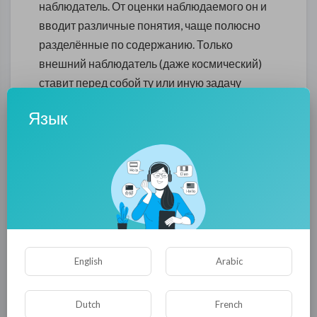
наблюдатель. От оценки наблюдаемого он и
вводит различные понятия, чаще полюсно
разделённые по содержанию. Только
внешний наблюдатель (даже космический)
ставит перед собой ту или иную задачу
исследования или участия в беЗконечности.
Язык
Постановка задачи для любой задачи и есть
первой её цифрой. Но она же становится
последней после решения или понимания
тупика поиска решения. Ведь любой финиш
всегда возвращает к постановке задачи,
становясь, таким образом, последней цифрой
в первой. Так образуется один законченный
цикл. Когда наблюдатель делает повторную
English
Arabic
попытку решить ту же задачу, то постановка
какой была, такой и осталась, то есть первая
Dutch
French
цифра как была первой, так и осталась