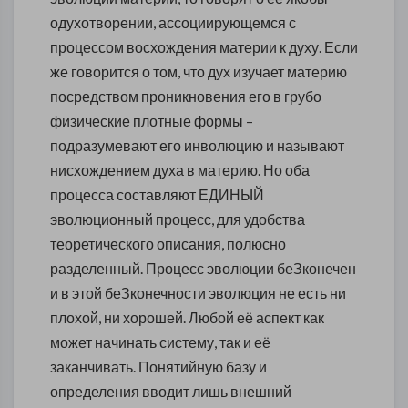
одухотворении, ассоциирующемся с
процессом восхождения материи к духу. Если
же говорится о том, что дух изучает материю
посредством проникновения его в грубо
физические плотные формы –
подразумевают его инволюцию и называют
нисхождением духа в материю. Но оба
процесса составляют ЕДИНЫЙ
эволюционный процесс, для удобства
теоретического описания, полюсно
разделенный. Процесс эволюции беЗконечен
и в этой беЗконечности эволюция не есть ни
плохой, ни хорошей. Любой её аспект как
может начинать систему, так и её
заканчивать. Понятийную базу и
определения вводит лишь внешний