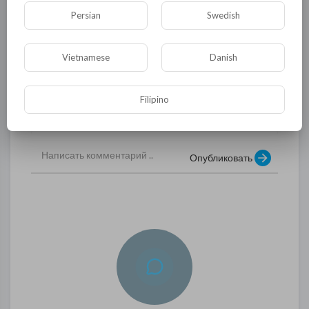
аналогий. Выделив в системе один
Persian
Swedish
совершенный и постоянно повторяющийся
сегмент, изучив его свойства - можно
составить модель всей исследуемой
Vietnamese
Danish
системы.
Filipino
0
0
• 0 Комментарии
Опубликовать