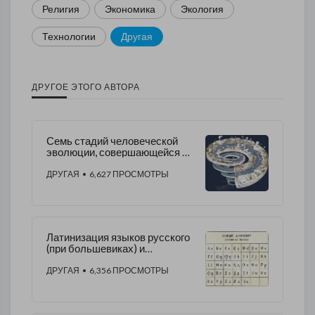
Религия
Экономика
Экология
Технологии
Другая
ДРУГОЕ ЭТОГО АВТОРА
Семь стадий человеческой
эволюции, совершающейся на
Земле
ДРУГАЯ
• 6,627 ПРОСМОТРЫ
Латинизация языков русского
(при большевиках) и
украинского (при
националистах)
ДРУГАЯ
• 6,356 ПРОСМОТРЫ