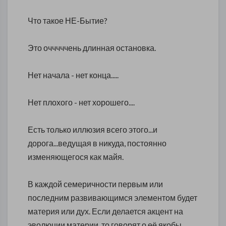
Что такое НЕ-Бытие?
Это очччччень длинная остановка.
Нет начала - нет конца.....
Нет плохого - нет хорошего....
Есть только иллюзия всего этого...и
дорога...ведущая в никуда, постоянно
изменяющегося как майя.
В каждой семеричности первым или
последним развивающимся элементом будет
материя или дух. Если делается акцент на
эволюции материи, то говорят о её якобы