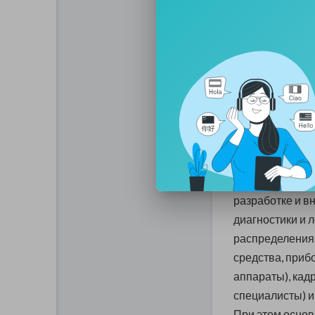
наставников и ч
сомневаться в 
прошедшего ос
направление, с
успеха в практ
поприще, с ним
Современное р
медицины в час
от экономии ра
разработке и 
диагностики и 
распределения
средства, приб
аппараты), кад
специалисты) и
При этом осно