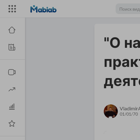
​"О 
прак
деят
Vladimir
01/01/70