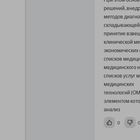
решений, внед
методов диагно
складывающейс
принятие взве
клинической ме
экономических 
списков медици
медицинского 
списков услуг 
медицинских
технологий (ОМ
элементом кото
анализ
0