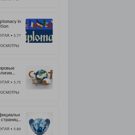
iplomacy in
tion
УГАЯ
• 5,77
РОСМОТРЫ
ировые
лигии
олжны
звысить
УГАЯ
• 5,75
ой Голос
Защиту
РОСМОТРЫ
тины и
оциальной
праведлив
ти!
фициальн
 страница
АБ в
NSTAGRA
УГАЯ
• 5,80