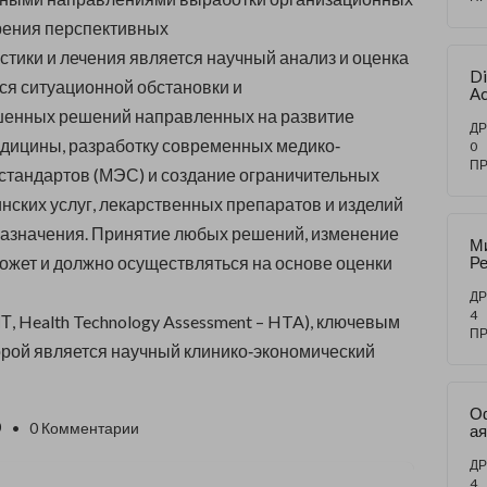
рения перспективных
стики и лечения является научный анализ и оценка
​D
я ситуационной обстановки и
Ac
шенных решений направленных на развитие
ДР
дицины, разработку современных медико‐
0
П
стандартов (МЭС) и создание ограничительных
нских услуг, лекарственных препаратов и изделий
назначения. Принятие любых решений, изменение
М
может и должно осуществляться на основе оценки
Ре
д
во
ДР
Св
4
Т, Health Technology Assessment – HTA), ключевым
в 
П
Ис
рой является научный клинико‐экономический
С
С
ос
О
0
• 0 Комментарии
ая
М
I
ДР
M
4