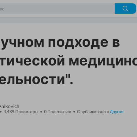
научном подходе в
тической медицин
ельности".
Anikovich
 • 4,489 Просмотры •
0
Поделиться • Опубликовано в
Другая