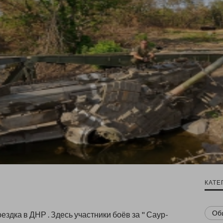
КАТЕ
Об
здка в ДНР . Здесь участники боёв за " Саур-