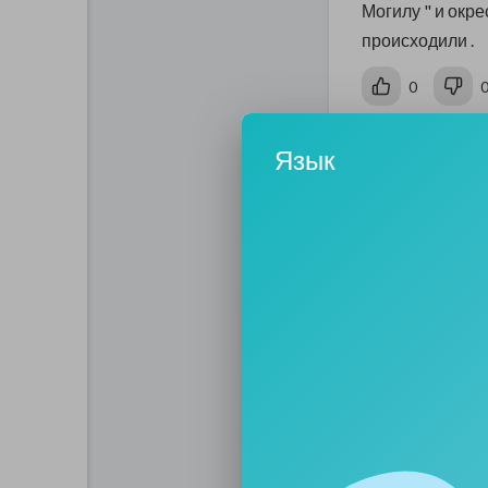
Могилу " и окр
происходили .
0
Язык