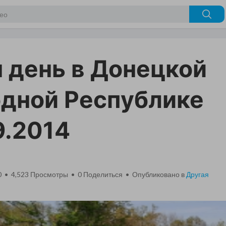
 день в Донецкой
дной Республике
9.2014
0 • 4,523 Просмотры •
0
Поделиться • Опубликовано в
Другая