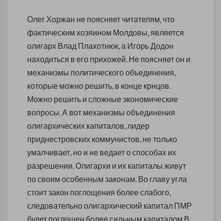
Олег Хоржан не поясняет читателям, что
фактическим хозяином Молдовы, является
олигарх Влад Плахотнюк, а Игорь Додон
находиться в его прихожей. Не поясняет он и
механизмы политического объединения,
которые можно решить, в конце крнцов.
Можно решить и сложные экономические
вопросы. А вот механизмы объединения
олигархических капиталов, лидер
приднестровских коммунистов, не только
умалчивает, но и не ведает о способах их
разрешении. Олигархи и их капиталы живут
по своим особенным законам. Во главу угла
стоит закон поглощения более слабого,
следовательно олигархический капитал ПМР
будет поглощен более сильным капиталом В.