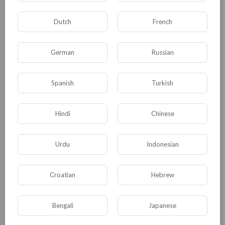
думаем, тем самым напоминают Е. Шевчуку ,
Н. Штански и О. Хоржан, о том, что те под
Dutch
French
экономическим контролем ЗАПАДА.
Впрочем, О. Хоржан всегда мечтал о выходе
German
Russian
на обще молдавскую арену. Не понимает,
самодовольный простачок, что он там никому
Spanish
Turkish
не нужен, таких наивных романтиков в
Молдове пруд пруди. Трем коммунистическим
партиям в Молдове будет тесно. Да и
Hindi
Chinese
коммунистический бренд себя изживает не
без помощи В. Воронина. А заменить В.
Urdu
Indonesian
Воронина в политическом поле Молдовы ему
не удастся. Ископаемые уходят в небытие
Croatian
Hebrew
вместе со своими археологами.
Bengali
Japanese
КЦРГП за потепление и укрепление
отношений с ПМР, более того за