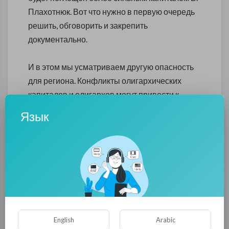
Плахотнюк. Вот что нужно в первую очередь
решить, обговорить и закрепить
документально.
И в этом мы усматриваем другую опасность
для региона. Конфликты олигархических
капиталов и олигархов могут привести к
исчезновению 23 летнего статус-кво, и
Язык
началу олигархической войны, по украинской
модели,
Мы думаем, что заявление Олега Хоржан не
учитывает реалий сегодняшнего дня. США и
Румыния ждут конца года - когда завершатся
преференции для заводов ПМР в ЕС. И,
English
Arabic