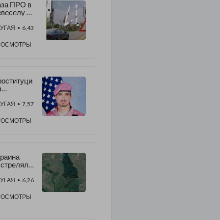
за ПРО в
веселу и
овые
ссийские
УГАЯ
• 6,43
хнологии
РОСМОТРЫ
роституци
в
олдавской
мии.
УГАЯ
• 7,57
РОСМОТРЫ
раина
бстреляла
риднестро
е из
УГАЯ
• 6,26
инометов
РОСМОТРЫ