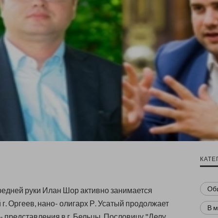
КАТЕ
Об
редней руки Илан Шор активно занимается
г. Оргеев, нано- олигарх Р. Усатый продолжает
В 
- представления в г. Бельцы. Пословицу "Делу