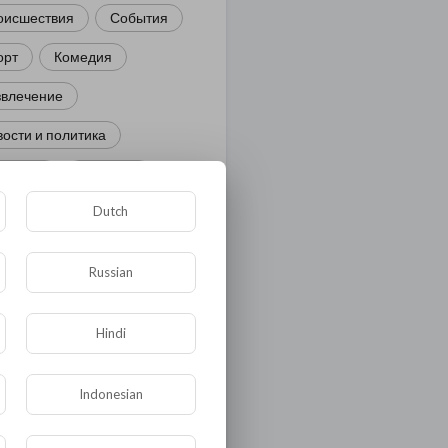
оисшествия
События
орт
Комедия
звлечение
ости и политика
иминал
Культура
Dutch
ора и фауна
ЖКХ
тория
Медицина
Russian
ор
ка и образование
Hindi
лигия
Экономика
Indonesian
ология
Технологии
угая