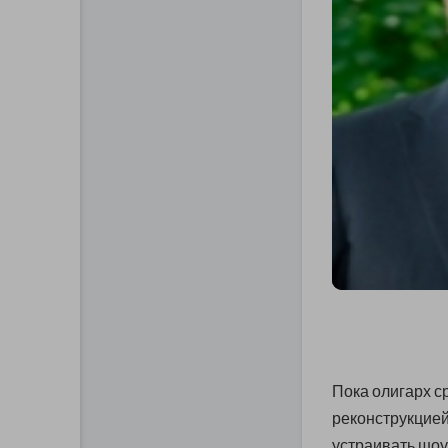
Пока олигарх с
реконструкцией 
устраивать шоу