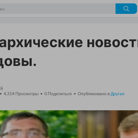
архические новост
довы.
ii
 • 4,314 Просмотры •
0
Поделиться • Опубликовано в
Другая