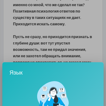
именно со мной, что же сделал не так?
Позитивная психология ответов по
существу в таких ситуациях не дает.
Приходится искать самому.
Пусть не сразу, но приходится признать в
глубине души: вот тут упустил
возможность, там не придал значения,
или не захотел обращать внимание,
вовремя не спохватиться, не сказал кому-
то нужные слова. Не всегда, но часто
Язык
мелкие просчеты и серьезные ошибки
оказываются досадным результатом бега
на месте, когда человек при всех усилиях
не сдвигается с отправной точки. Иначе
говоря, перестает быть