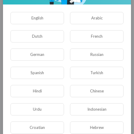
саморазвивающейся системой.
Оказавшись выброшенным из бурлящего
English
Arabic
потока жизни и уже после первичного
осознания ситуации, недавний
Dutch
French
излучатель позитива начинает искать
новую идейную опору – такую, чтобы
German
Russian
помогла держать удар. Обращает взор к
высоким материям, пристальнее
Spanish
Turkish
вглядывается вглубь себя. Одним
словом, пускается в духовные искания. В
это кризисное время важно не позариться
Hindi
Chinese
на готовые объяснения всего и вся да
быстрый путь в праведники – иначе легко
Urdu
Indonesian
угодить в секту (примерно в том же
режиме работает и так называемое,
Croatian
Hebrew
запрещенное в России «Исламское