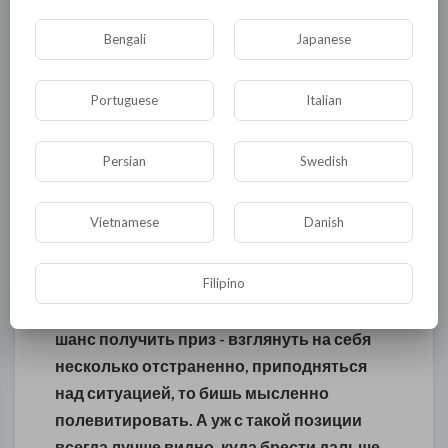
государство»). Следовать по пути
Bengali
Japanese
самосовершенствования, самопознания
призывают мировые религии, йога,
духовные практики. Есть и другие
Portuguese
Italian
варианты . Например, оставаться
агностиком, либо атеистом,
Persian
Swedish
исповедующим гуманизм. При этом
продолжать кропотливую работу над
Vietnamese
Danish
собой. В конце концов, заняться спортом.
Путей много, у каждого свой.
Filipino
В любом случае, на этапе поиска есть
шанс получить приз - взглянуть на себя
несколько отстраненно, приподняться
над ситуацией, то бишь мысленно
полевитировать. А уж с такой позиции
всегда лучше видно, куда брести дальше.