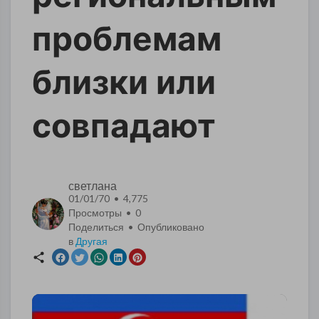
проблемам
близки или
совпадают
светлана
01/01/70 • 4,775
Просмотры •
0
Поделиться • Опубликовано
в
Другая