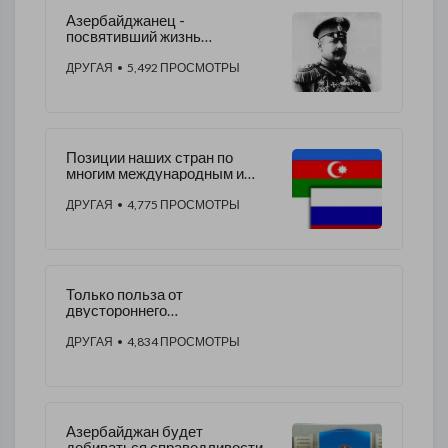
Азербайджанец -
посвятивший жизнь
Российской империи
ДРУГАЯ
• 5,492 ПРОСМОТРЫ
Позиции наших стран по
многим международным и
региональным проблемам
близки или совпадают
ДРУГАЯ
• 4,775 ПРОСМОТРЫ
Только польза от
двустороннего
сотрудничества России и
Азербайджана
ДРУГАЯ
• 4,834 ПРОСМОТРЫ
Азербайджан будет
добиваться справедливости и