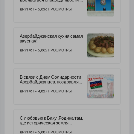
защищать свою
территориальную
ДРУГАЯ
• 5,036 ПРОСМОТРЫ
целостность .
Азербайджанская кухня самая
вкусная!
ДРУГАЯ
• 5,005 ПРОСМОТРЫ
В связи с Днем Солидарности
Азербайджанцев, поздравляю
всех Азербайджанцев мира.!
ДРУГАЯ
• 4,827 ПРОСМОТРЫ
С любовью к Баку .Родина там,
где историческая земля
людей, у которых с тобой одна
кровь!--
ДРУГАЯ
• 5,087 ПРОСМОТРЫ