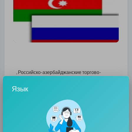
, Российско-азербайджанские торгово-
экономические связи развиваются
Язык
интенсивно.Это
имеет особое значение для
укрепления дружественных, добрососедских
отношений, доверия и взаимопонимания
между народами России и Азербайджана
0
0
• 0 Комментарии