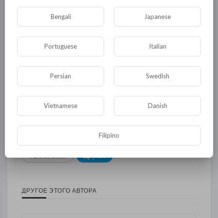
Bengali
Japanese
Общая
Политика
В мире
Общество
Происшествия
События
Portuguese
Italian
Спорт
Комедия
Развлечение
Persian
Swedish
Новости и политика
Криминал
Культура
Флора и фауна
ЖКХ
История
Vietnamese
Danish
Медицина
Юмор
Наука и образование
Filipino
Религия
Экономика
Экология
Технологии
Другая
ДРУГОЕ ЭТОГО АВТОРА