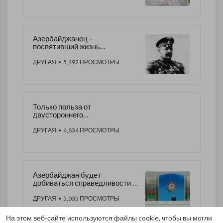
Азербайджанец -
посвятивший жизнь
Российской империи
ДРУГАЯ
• 5,492 ПРОСМОТРЫ
Только польза от
двустороннего
сотрудничества России и
Азербайджана
ДРУГАЯ
• 4,834 ПРОСМОТРЫ
Азербайджан будет
добиваться справедливости и
защищать свою
территориальную
ДРУГАЯ
• 5,035 ПРОСМОТРЫ
целостность .
На этом веб-сайте используются файлы cookie, чтобы вы могли