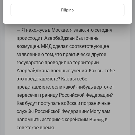
азербайджанские войска, и это затрудняет
Filipino
доступ к этому месту.
— Я нахожусь в Москве, я знаю, что сегодня
происходит. Азербайджан был очень
возмущен. МИД сделал соответствующее
заявление о том, что практически другое
государство проводит на территории
Азербайджана военные учения. Как вы себе
это представляете? Как вы себе
представляете, если какой-нибудь вертолет
пересечет границу Российской Федерации?
Как будут поступать войска и пограничные
службы Российской Федерации? Могу вам
напомнить историю с корейским Boeing в
советское время.