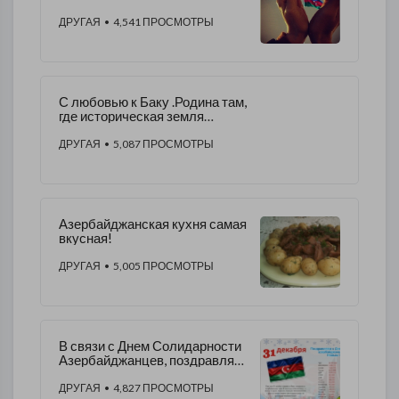
территориальную
целостность мирным путем!
ДРУГАЯ
• 4,541 ПРОСМОТРЫ
С любовью к Баку .Родина там,
где историческая земля
людей, у которых с тобой одна
кровь!--
ДРУГАЯ
• 5,087 ПРОСМОТРЫ
Азербайджанская кухня самая
вкусная!
ДРУГАЯ
• 5,005 ПРОСМОТРЫ
В связи с Днем Солидарности
Азербайджанцев, поздравляю
всех Азербайджанцев мира.!
ДРУГАЯ
• 4,827 ПРОСМОТРЫ