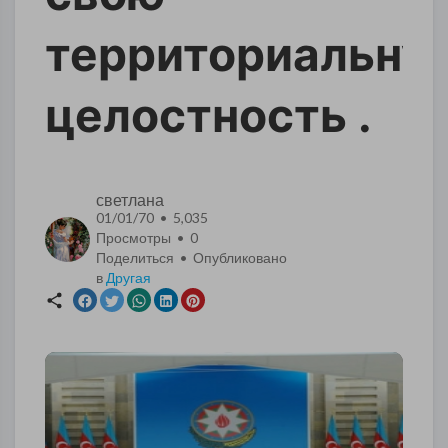
территориальну
целостность .
светлана
01/01/70 • 5,035
Просмотры •
0
Поделиться • Опубликовано
в
Другая