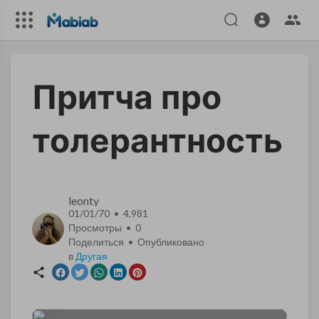
​Притча про
толерантность
leonty
01/01/70 • 4,981
Просмотры •
0
Поделиться • Опубликовано
в
Другая