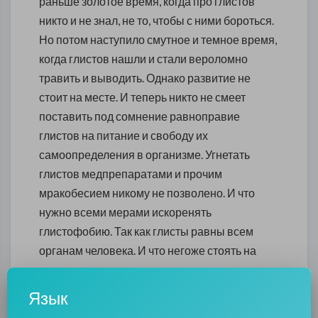
раньше золотое время, когда про глистов
никто и не знал, не то, чтобы с ними бороться.
Но потом наступило смутное и темное время,
когда глистов нашли и стали вероломно
травить и выводить. Однако развитие не
стоит на месте. И теперь никто не смеет
поставить под сомнение равноправие
глистов на питание и свободу их
самоопределения в организме. Угнетать
глистов медпрепаратами и прочим
мракобесием никому не позволено. И что
нужно всеми мерами искоренять
глистофобию. Так как глисты равны всем
органам человека. И что негоже стоять на
пути прогресса.
Язык
Блок микроскопических паразитов внес